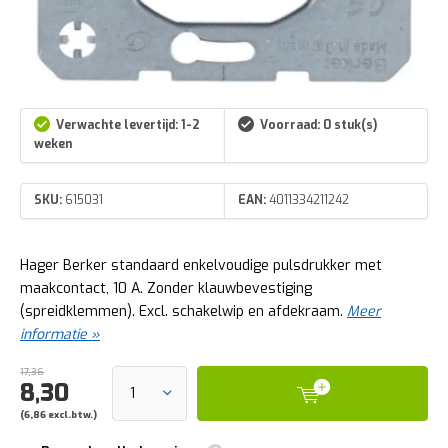
Verwachte levertijd: 1-2
Voorraad: 0 stuk(s)
weken
SKU:
615031
EAN:
4011334211242
Hager Berker standaard enkelvoudige pulsdrukker met
maakcontact, 10 A. Zonder klauwbevestiging
(spreidklemmen). Excl. schakelwip en afdekraam.
Meer
informatie »
17,36
8,30
(6,86 excl.btw.)