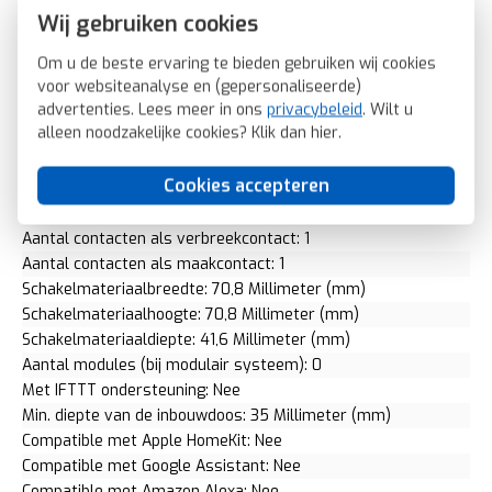
Materiaal: Overig
Wij gebruiken cookies
Bevestigingswijze: Schroefbevestiging
Aantal wippen: 1
Om u de beste ervaring te bieden gebruiken wij cookies
voor websiteanalyse en (gepersonaliseerde)
Met verlichting: Nee
advertenties. Lees meer in ons
privacybeleid
. Wilt u
Slagvastheid: IK07
alleen noodzakelijke cookies? Klik dan
hier
.
Met lichtbron: Nee
Transparant: Nee
Cookies accepteren
Uitvoering oppervlakte: Niet van toepassing
Geschikt voor beschermingsgraad (IP): IP20
Aantal contacten als verbreekcontact: 1
Aantal contacten als maakcontact: 1
Schakelmateriaalbreedte: 70,8 Millimeter (mm)
Schakelmateriaalhoogte: 70,8 Millimeter (mm)
Schakelmateriaaldiepte: 41,6 Millimeter (mm)
Aantal modules (bij modulair systeem): 0
Met IFTTT ondersteuning: Nee
Min. diepte van de inbouwdoos: 35 Millimeter (mm)
Compatible met Apple HomeKit: Nee
Compatible met Google Assistant: Nee
Compatible met Amazon Alexa: Nee