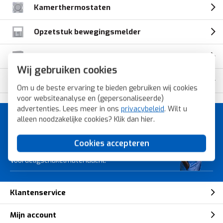
Kamerthermostaten
Opzetstuk bewegingsmelder
Opbouwbakken
Wij gebruiken cookies
IP44 afdichtingen
Om u de beste ervaring te bieden gebruiken wij cookies
voor websiteanalyse en (gepersonaliseerde)
advertenties. Lees meer in ons
privacybeleid
. Wilt u
alleen noodzakelijke cookies? Klik dan
hier
.
A-merk schakelmateriaal voor
de laagste prijs.
Cookies accepteren
Bestel snel, veilig en eenvoudig bij
Voordeligschakelmateriaal.nl.
Klantenservice
Mijn account