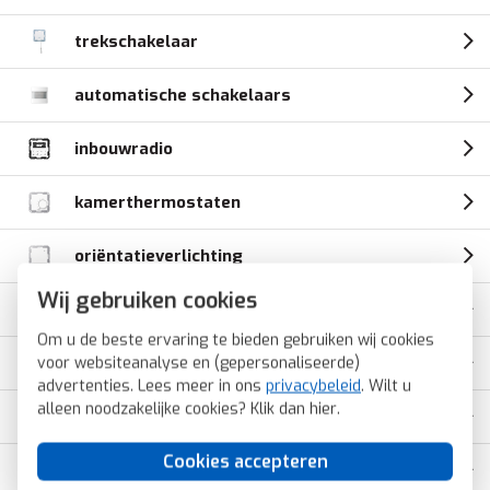
trekschakelaar
automatische schakelaars
inbouwradio
kamerthermostaten
oriëntatieverlichting
Wij gebruiken cookies
Friends of Hue wandzender
Om u de beste ervaring te bieden gebruiken wij cookies
voor websiteanalyse en (gepersonaliseerde)
Bluetooth wandzender
advertenties. Lees meer in ons
privacybeleid
. Wilt u
alleen noodzakelijke cookies? Klik dan
hier
.
EnOcean wandzender
Cookies accepteren
opbouwbakken