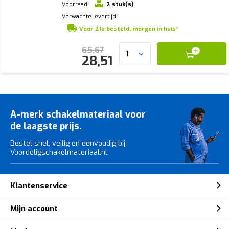
Voorraad:
2 stuk(s)
Verwachte levertijd:
Voor 21u besteld, morgen in huis*
65,67
28,51
A-merk schakelmateriaal voor
de laagste prijs.
Bestel snel, veilig en eenvoudig bij
Voordeligschakelmateriaal.nl.
Klantenservice
Mijn account