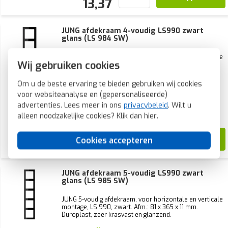
13,37
JUNG afdekraam 4-voudig LS990 zwart
glans (LS 984 SW)
JUNG 4-voudig afdekraam, voor horizontale en verticale
Wij gebruiken cookies
montage, LS990, zwart. Afm.: 81 x 294 x 11 mm.
Duroplast, zeer krasvast en glanzend.
Om u de beste ervaring te bieden gebruiken wij cookies
Voorraad:
12 stuk(s)
voor websiteanalyse en (gepersonaliseerde)
Verwachte levertijd:
advertenties. Lees meer in ons
privacybeleid
. Wilt u
Voor 21u besteld, morgen in huis*
alleen noodzakelijke cookies? Klik dan
hier
.
46,91
Cookies accepteren
20,50
JUNG afdekraam 5-voudig LS990 zwart
glans (LS 985 SW)
JUNG 5-voudig afdekraam, voor horizontale en verticale
montage, LS 990, zwart. Afm.: 81 x 365 x 11 mm.
Duroplast, zeer krasvast en glanzend.