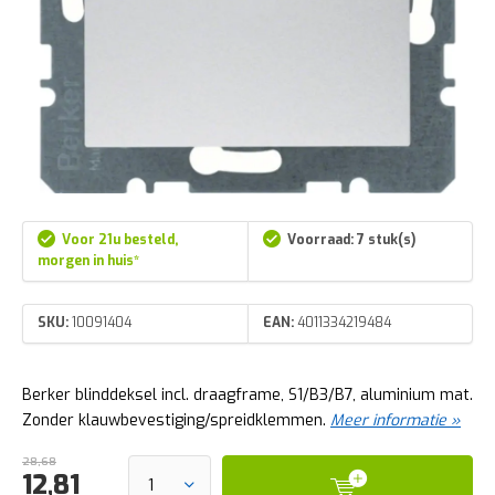
Voor 21u besteld,
Voorraad: 7 stuk(s)
morgen in huis*
SKU:
10091404
EAN:
4011334219484
Berker blinddeksel incl. draagframe, S1/B3/B7, aluminium mat.
Zonder klauwbevestiging/spreidklemmen.
Meer informatie »
28,68
12,81