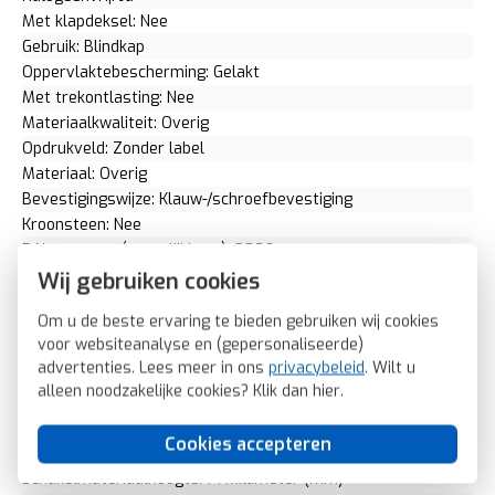
Met klapdeksel: Nee
Gebruik: Blindkap
Oppervlaktebescherming: Gelakt
Met trekontlasting: Nee
Materiaalkwaliteit: Overig
Opdrukveld: Zonder label
Materiaal: Overig
Bevestigingswijze: Klauw-/schroefbevestiging
Kroonsteen: Nee
RAL-nummer (vergelijkbaar): 9006
Met stofbescherming: Nee
Wij gebruiken cookies
Met opdruk: Nee
Om u de beste ervaring te bieden gebruiken wij cookies
Incl. connectoren: Nee
voor websiteanalyse en (gepersonaliseerde)
Draagring: Ja
advertenties. Lees meer in ons
privacybeleid
. Wilt u
Transparant: Nee
alleen noodzakelijke cookies? Klik dan
hier
.
Uitvoering oppervlakte: Mat
Geschikt voor beschermingsgraad (IP): IP20
Cookies accepteren
Schakelmateriaalbreedte: 71 Millimeter (mm)
Schakelmateriaalhoogte: 71 Millimeter (mm)