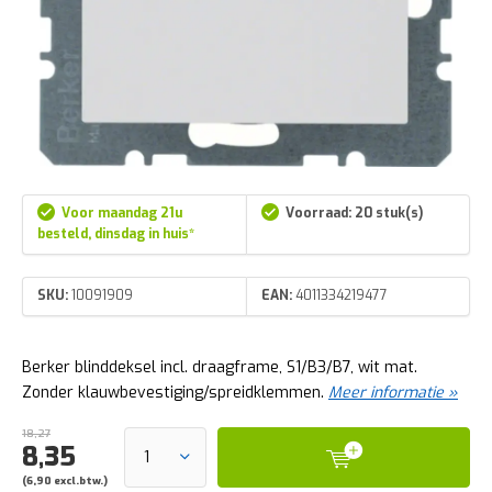
Voor maandag 21u
Voorraad: 20 stuk(s)
besteld, dinsdag in huis*
SKU:
10091909
EAN:
4011334219477
Berker blinddeksel incl. draagframe, S1/B3/B7, wit mat.
Zonder klauwbevestiging/spreidklemmen.
Meer informatie »
18,27
8,35
(6,90 excl.btw.)