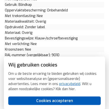
Gebruik: Blindkap
Oppervlaktebescherming: Onbehandeld
Met trekontlasting: Nee
Materiaalkwaliteit: Overig
Opdrukveld: Zonder label
Materiaal: Overig
Bevestigingswijze: Klauw-/schroefbevestiging
Met verlichting: Nee
Kroonsteen: Nee
RAL-nummer (vergelijkbaar): 9010
Met stofbescherming: Nee
Wij gebruiken cookies
Met opdruk: Nee
Slagvastheid: IK05
Om u de beste ervaring te bieden gebruiken wij cookies
Incl. connectoren: Nee
voor websiteanalyse en (gepersonaliseerde)
Draagring: Ja
advertenties. Lees meer in ons
privacybeleid
. Wilt u
Transparant: Nee
alleen noodzakelijke cookies? Klik dan
hier
.
Uitvoering oppervlakte: Mat
Geschikt voor beschermingsgraad (IP): IP20
Cookies accepteren
Schakelmateriaalbreedte: 71 Millimeter (mm)