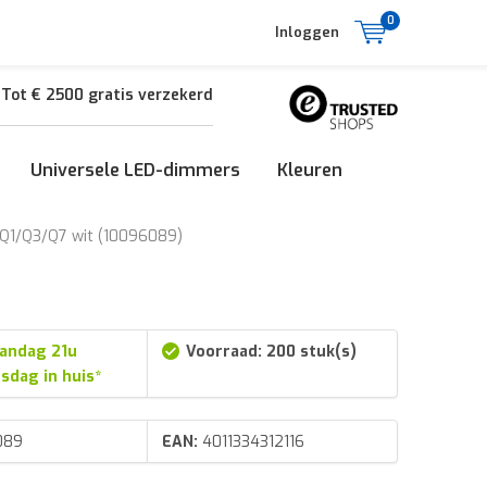
0
Inloggen
Tot € 2500 gratis verzekerd
Universele LED-dimmers
Kleuren
e Q1/Q3/Q7 wit (10096089)
andag 21u
Voorraad: 200 stuk(s)
nsdag in huis*
089
EAN:
4011334312116