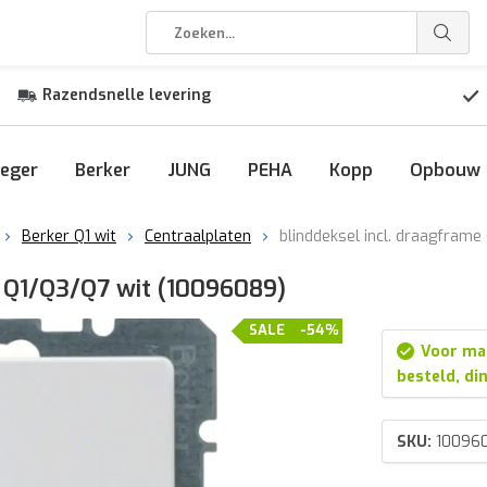
Razendsnelle levering
eger
Berker
JUNG
PEHA
Kopp
Opbouw
Berker Q1 wit
Centraalplaten
blinddeksel incl. draagfram
e Q1/Q3/Q7 wit (10096089)
SALE
-54%
Voor ma
besteld, di
SKU:
10096