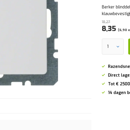
Berker blindde
klauwbevestig
18,27
8,35
(6,90 e
Razendsne
Direct lage
Tot € 2500
14 dagen b