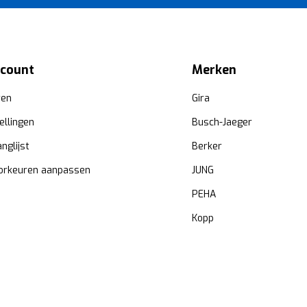
ccount
Merken
ren
Gira
ellingen
Busch-Jaeger
anglijst
Berker
orkeuren aanpassen
JUNG
PEHA
Kopp