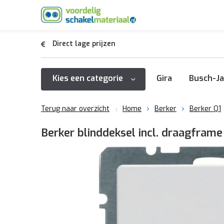
Direct lage prijzen
Kies een categorie
Gira
Busch-Ja
Terug naar overzicht
Home
Berker
Berker Q1
Berker blinddeksel incl. draagfram