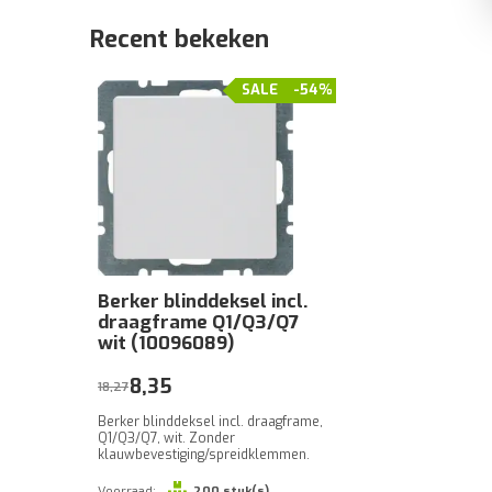
Recent bekeken
SALE
-54%
Berker blinddeksel incl.
draagframe Q1/Q3/Q7
wit (10096089)
8,35
18,27
Berker blinddeksel incl. draagframe,
Q1/Q3/Q7, wit. Zonder
klauwbevestiging/spreidklemmen.
Voorraad:
200 stuk(s)