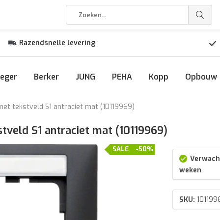
Razendsnelle levering
eger
Berker
JUNG
PEHA
Kopp
Opbouw
et tekstveld S1 antraciet mat (10119969)
tveld S1 antraciet mat (10119969)
SALE
-50%
Verwacht
weken
SKU:
101199