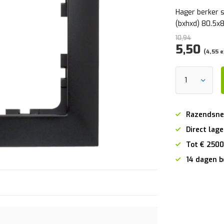
Hager berker s
(bxhxd) 80.5x
10,94
5,50
(4,55 e
Razendsne
Direct lage
Tot € 2500
14 dagen b