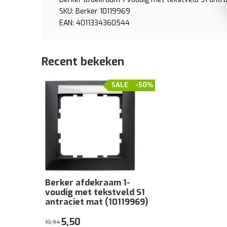
SKU: Berker 10119969
EAN: 4011334360544
Recent bekeken
SALE
-50%
Berker afdekraam 1-
voudig met tekstveld S1
antraciet mat (10119969)
5,50
10,94