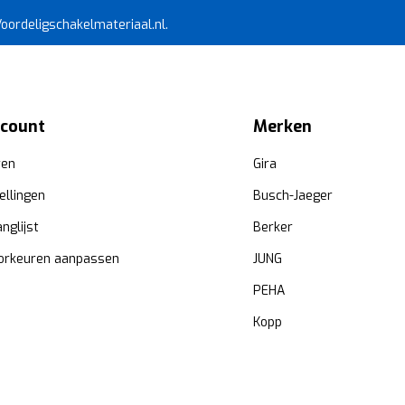
 Voordeligschakelmateriaal.nl.
ccount
Merken
ren
Gira
ellingen
Busch-Jaeger
anglijst
Berker
orkeuren aanpassen
JUNG
PEHA
Kopp