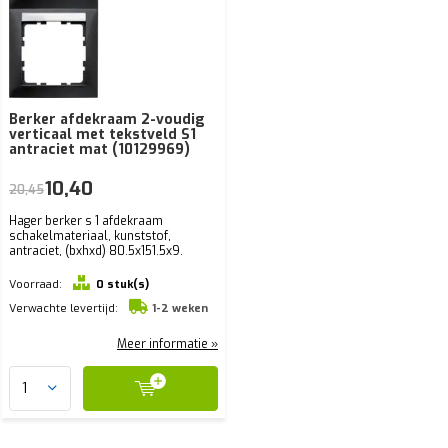
Berker afdekraam 2-voudig
verticaal met tekstveld S1
antraciet mat (10129969)
10,40
20,45
Hager berker s 1 afdekraam
schakelmateriaal, kunststof,
antraciet, (bxhxd) 80.5x151.5x9.
Voorraad:
0 stuk(s)
Verwachte levertijd:
1-2 weken
Meer informatie »