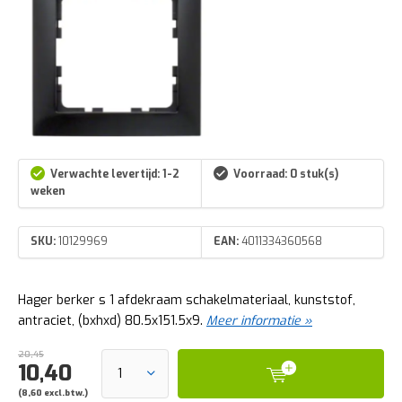
Verwachte levertijd: 1-2
Voorraad: 0 stuk(s)
weken
SKU:
10129969
EAN:
4011334360568
Hager berker s 1 afdekraam schakelmateriaal, kunststof,
antraciet, (bxhxd) 80.5x151.5x9.
Meer informatie »
20,45
10,40
(8,60 excl.btw.)