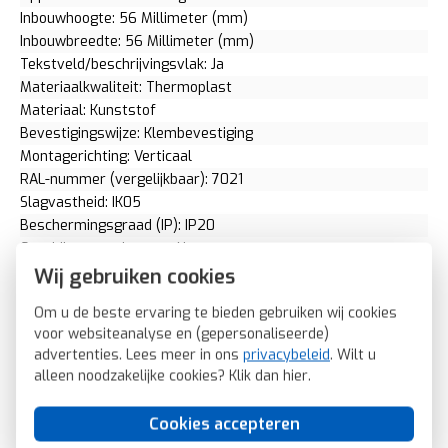
Inbouwhoogte: 56 Millimeter (mm)
Inbouwbreedte: 56 Millimeter (mm)
Tekstveld/beschrijvingsvlak: Ja
Materiaalkwaliteit: Thermoplast
Materiaal: Kunststof
Bevestigingswijze: Klembevestiging
Montagerichting: Verticaal
RAL-nummer (vergelijkbaar): 7021
Slagvastheid: IK05
Beschermingsgraad (IP): IP20
Geschikt voor vloerpot: Nee
Transparant: Nee
Wij gebruiken cookies
Uitvoering oppervlakte: Mat
Om u de beste ervaring te bieden gebruiken wij cookies
Geschikt voor wandgoot: Ja
voor websiteanalyse en (gepersonaliseerde)
Geschikt voor inbouwinstallatie (stucwerk): Ja
advertenties. Lees meer in ons
privacybeleid
. Wilt u
Bondige uitvoering: Nee
alleen noodzakelijke cookies? Klik dan
hier
.
Geschikt voor inbouwinstallatie (geen stucwerk): Ja
Inbouwmontage (stucwerk): Ja
Cookies accepteren
Aantal eenheden horizontaal: 1