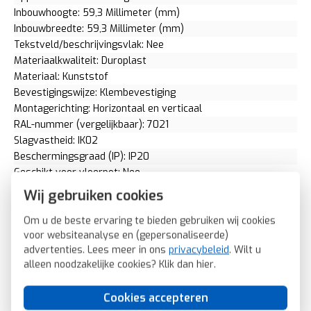
Inbouwhoogte: 59,3 Millimeter (mm)
Inbouwbreedte: 59,3 Millimeter (mm)
Tekstveld/beschrijvingsvlak: Nee
Materiaalkwaliteit: Duroplast
Materiaal: Kunststof
Bevestigingswijze: Klembevestiging
Montagerichting: Horizontaal en verticaal
RAL-nummer (vergelijkbaar): 7021
Slagvastheid: IK02
Beschermingsgraad (IP): IP20
Geschikt voor vloerpot: Nee
Transparant: Nee
Wij gebruiken cookies
Uitvoering oppervlakte: Mat
Geschikt voor wandgoot: Ja
Om u de beste ervaring te bieden gebruiken wij cookies
voor websiteanalyse en (gepersonaliseerde)
Geschikt voor inbouwinstallatie (stucwerk): Ja
advertenties. Lees meer in ons
privacybeleid
. Wilt u
Bondige uitvoering: Nee
alleen noodzakelijke cookies? Klik dan
hier
.
Geschikt voor inbouwinstallatie (geen stucwerk): Ja
Inbouwmontage (stucwerk): Ja
Cookies accepteren
Aantal eenheden horizontaal: 4