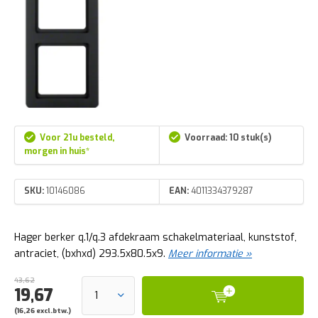
Voor 21u besteld,
Voorraad: 10 stuk(s)
morgen in huis*
SKU:
10146086
EAN:
4011334379287
Hager berker q.1/q.3 afdekraam schakelmateriaal, kunststof,
antraciet, (bxhxd) 293.5x80.5x9.
Meer informatie »
43,62
19,67
(16,26 excl.btw.)