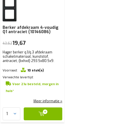
Berker afdekraam 4-voudig
Q1 antraciet (10146086)
19,67
43,62
Hager berker q.1/q.3 afdekraam
schakelmateriaal, kunststof,
antraciet, (bxhxd) 293.5x80.5x9.
Voorraad:
10 stuk(s)
Verwachte levertijd:
Voor 21u besteld, morgen in
huis*
Meer informatie »