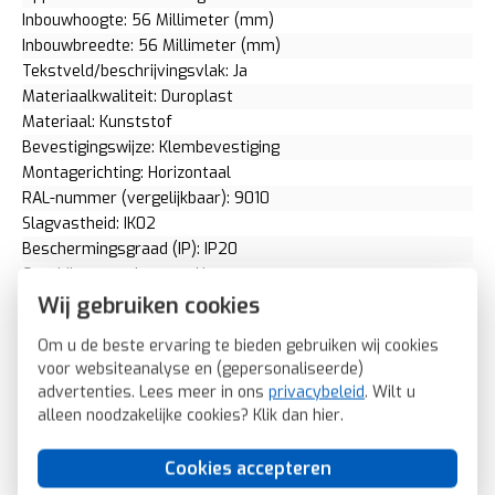
Inbouwhoogte: 56 Millimeter (mm)
Inbouwbreedte: 56 Millimeter (mm)
Tekstveld/beschrijvingsvlak: Ja
Materiaalkwaliteit: Duroplast
Materiaal: Kunststof
Bevestigingswijze: Klembevestiging
Montagerichting: Horizontaal
RAL-nummer (vergelijkbaar): 9010
Slagvastheid: IK02
Beschermingsgraad (IP): IP20
Geschikt voor vloerpot: Nee
Transparant: Nee
Wij gebruiken cookies
Uitvoering oppervlakte: Glanzend
Om u de beste ervaring te bieden gebruiken wij cookies
Geschikt voor wandgoot: Ja
voor websiteanalyse en (gepersonaliseerde)
Geschikt voor inbouwinstallatie (stucwerk): Ja
advertenties. Lees meer in ons
privacybeleid
. Wilt u
Bondige uitvoering: Nee
alleen noodzakelijke cookies? Klik dan
hier
.
Geschikt voor inbouwinstallatie (geen stucwerk): Ja
Inbouwmontage (stucwerk): Ja
Cookies accepteren
Aantal eenheden horizontaal: 3