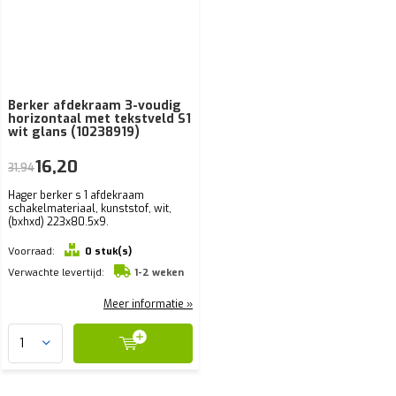
Berker afdekraam 3-voudig
horizontaal met tekstveld S1
wit glans (10238919)
16,20
31,94
Hager berker s 1 afdekraam
schakelmateriaal, kunststof, wit,
(bxhxd) 223x80.5x9.
Voorraad:
0 stuk(s)
Verwachte levertijd:
1-2 weken
Meer informatie »