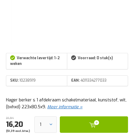
Verwachte levertijd: 1-2
Voorraad: 0 stuk(s)
weken
SKU:
10238919
EAN:
4011334277033
Hager berker s 1 afdekraam schakelmateriaal, kunststof, wit,
(bxhxd) 223x80.5x9.
Meer informatie »
31,94
16,20
(13,39 excl.btw.)