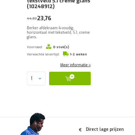
tekstveld S.1 creme glans
(10248912)
23,76
44,83
Berker afdekraam 4-voudig,
horizontaal met tekstveld, S.1, creme
glans.
Voorraad:
0 stuk(s)
Verwachte levertijd:
1-2 weken
Meer informatie »
Direct lage prijzen