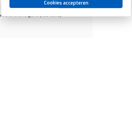
Cookies accepteren
veld S.1 creme glans (10248912)