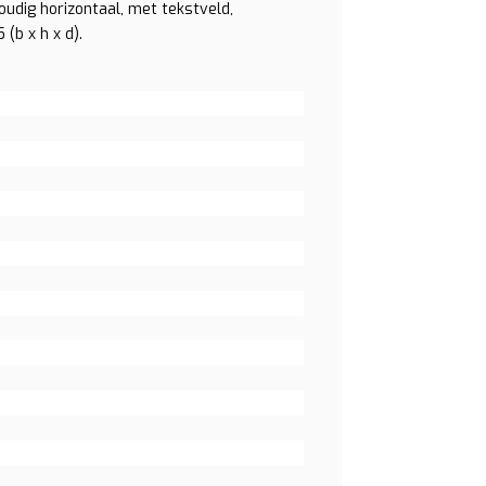
udig horizontaal, met tekstveld,
(b x h x d).