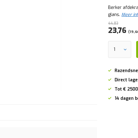
Berker afdekra
glans.
Meer in
44,83
23,76
(19,6
Razendsne
Direct lage
Tot € 2500
14 dagen b