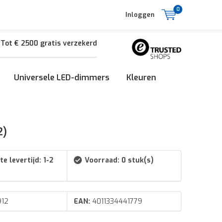
0
Inloggen
Tot € 2500 gratis verzekerd
Universele LED-dimmers
Kleuren
2)
e levertijd: 1-2
Voorraad: 0 stuk(s)
912
EAN:
4011334441779