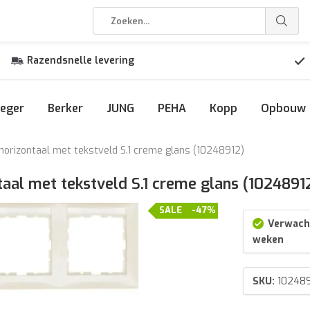
Razendsnelle levering
eger
Berker
JUNG
PEHA
Kopp
Opbouw
orizontaal met tekstveld S.1 creme glans (10248912)
aal met tekstveld S.1 creme glans (1024891
SALE
-47%
Verwacht
weken
SKU:
10248