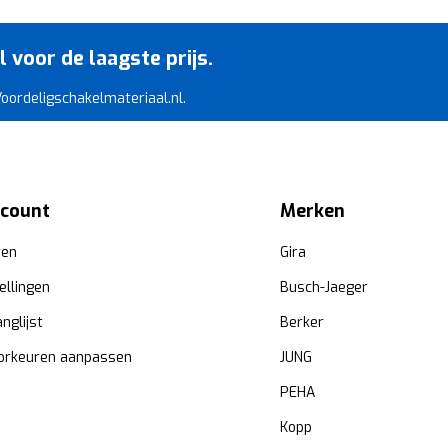
voor de laagste prijs.
 Voordeligschakelmateriaal.nl.
ccount
Merken
ren
Gira
ellingen
Busch-Jaeger
anglijst
Berker
orkeuren aanpassen
JUNG
PEHA
Kopp