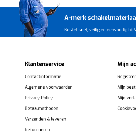
A-merk schakelmateriaal 
Bestel snel, veilig en eenvoudig bij
Klantenservice
Mijn a
Contactinformatie
Registre
Algemene voorwaarden
Mijn best
Privacy Policy
Mijn verl
Betaalmethoden
Cookievo
Verzenden & leveren
Retourneren