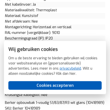
Met kabelinvoer: Ja
Materiaalkwaliteit: Thermoplast
Materiaal: Kunststof
Met afdekraam: Nee
Montagerichting: Horizontaal en verticaal
RAL-nummer (vergelijkbaar): 9010
Beschermingsgraad (IP): IP20
Transparant: Nee
Wij gebruiken cookies
Uitvoering oppervlakte: Glanzend
Met wartelinvoering: Nee
Om u de beste ervaring te bieden gebruiken wij cookies
Met kanaalinvoering: Ja
voor websiteanalyse en (gepersonaliseerde)
Schakelmateriaalbreedte: 83 Millimeter (mm)
advertenties. Lees meer in ons
privacybeleid
. Wilt u
Schakelmateriaalhoogte: 83 Millimeter (mm)
alleen noodzakelijke cookies? Klik dan
hier
.
Schakelmateriaaldiepte: 42 Millimeter (mm)
Aantal modules (bij modulair systeem): 0
Cookies accepteren
Geschikt voor modulair schakelmateriaal: Nee
Kruislingse kabelgoot: Nee
Berker opbouwbak 1-voudig S1/B3/B7/R3 wit glans (10418989)
SKU: Berker 10418989