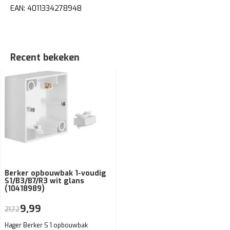
EAN: 4011334278948
Recent bekeken
Berker opbouwbak 1-voudig
S1/B3/B7/R3 wit glans
(10418989)
9,99
21,72
Hager Berker S 1 opbouwbak