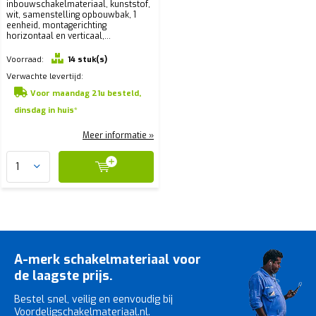
inbouwschakelmateriaal, kunststof,
wit, samenstelling opbouwbak, 1
eenheid, montagerichting
horizontaal en verticaal,...
Voorraad:
14 stuk(s)
Verwachte levertijd:
Voor maandag 21u besteld,
dinsdag in huis*
Meer informatie »
A-merk schakelmateriaal voor
de laagste prijs.
Bestel snel, veilig en eenvoudig bij
Voordeligschakelmateriaal.nl.