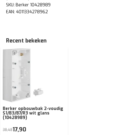
SKU: Berker 10428989
EAN: 4011334278962
Recent bekeken
Berker opbouwbak 2-voudig
S1/B3/B7/R3 wit glans
(10428989)
17,90
38,48