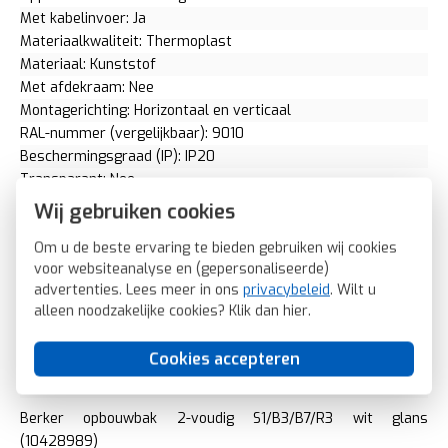
Met kabelinvoer: Ja
Materiaalkwaliteit: Thermoplast
Materiaal: Kunststof
Met afdekraam: Nee
Montagerichting: Horizontaal en verticaal
RAL-nummer (vergelijkbaar): 9010
Beschermingsgraad (IP): IP20
Transparant: Nee
Uitvoering oppervlakte: Glanzend
Wij gebruiken cookies
Met wartelinvoering: Nee
Om u de beste ervaring te bieden gebruiken wij cookies
Met kanaalinvoering: Ja
voor websiteanalyse en (gepersonaliseerde)
Schakelmateriaalbreedte: 154 Millimeter (mm)
advertenties. Lees meer in ons
privacybeleid
. Wilt u
Schakelmateriaalhoogte: 83 Millimeter (mm)
alleen noodzakelijke cookies? Klik dan
hier
.
Schakelmateriaaldiepte: 42 Millimeter (mm)
Aantal modules (bij modulair systeem): 0
Cookies accepteren
Geschikt voor modulair schakelmateriaal: Nee
Kruislingse kabelgoot: Nee
Berker opbouwbak 2-voudig S1/B3/B7/R3 wit glans
(10428989)