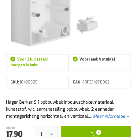
Voor 21u besteld,
Voorraad: 4 stuk(s)
morgen in huis*
SKU:
10428989
EAN:
4011334278962
Hager Berker S 1 opbouwbak inbouwschakelmateriaal,
kunststof, wit, samenstelling opbouwbak, 2 eenheden,
montagerichting horizontaal en verticaal,...
Meer informatie »
38,48
17,90