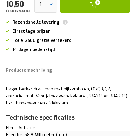
10,50
(8,68 excl.btw.)
Razendsnelle levering
Direct lage prijzen
Tot € 2500 gratis verzekerd
14 dagen bedenktijd
Productomschrijving
Hager Berker draaiknop met pijlsymbolen, Q1/Q3/Q7,
antraciet mat. Voor jaloezieschakelaars (384103 en 384203).
Excl. binnenwerk en afdekraam.
Technische specificaties
Kleur: Antraciet
Breedte: 58,8 Millimeter (mm)