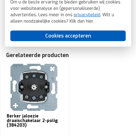
Om u de beste ervaring te bieden gebruiken wij cookies
Berker draaiknop jaloeziebediening Q1/Q3/Q7 antraciet
voor websiteanalyse en (gepersonaliseerde)
(1080608600)
advertenties. Lees meer in ons
privacybeleid
. Wilt u
SKU: Berker 1080608600
alleen noodzakelijke cookies? Klik dan
hier
.
EAN: 4011334507536
Cookies accepteren
Gerelateerde producten
Berker jaloezie
draaischakelaar 2-polig
(384203)