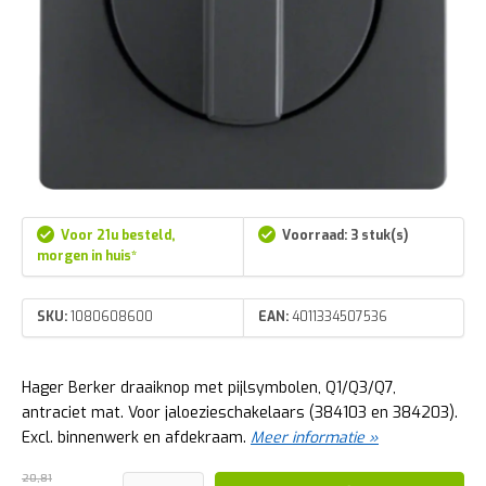
Voor 21u besteld,
Voorraad: 3 stuk(s)
morgen in huis*
SKU:
1080608600
EAN:
4011334507536
Hager Berker draaiknop met pijlsymbolen, Q1/Q3/Q7,
antraciet mat. Voor jaloezieschakelaars (384103 en 384203).
Excl. binnenwerk en afdekraam.
Meer informatie »
20,81