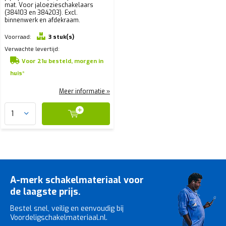
mat. Voor jaloezieschakelaars
(384103 en 384203). Excl.
binnenwerk en afdekraam.
Voorraad:
3 stuk(s)
Verwachte levertijd:
Voor 21u besteld, morgen in
huis*
Meer informatie »
A-merk schakelmateriaal voor
de laagste prijs.
Bestel snel, veilig en eenvoudig bij
Voordeligschakelmateriaal.nl.