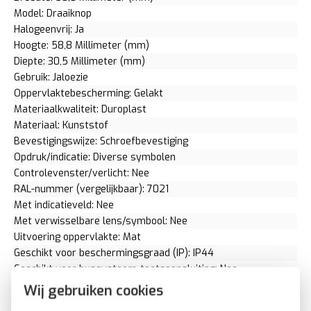
Model: Draaiknop
Halogeenvrij: Ja
Hoogte: 58,8 Millimeter (mm)
Diepte: 30,5 Millimeter (mm)
Gebruik: Jaloezie
Oppervlaktebescherming: Gelakt
Materiaalkwaliteit: Duroplast
Materiaal: Kunststof
Bevestigingswijze: Schroefbevestiging
Opdruk/indicatie: Diverse symbolen
Controlevenster/verlicht: Nee
RAL-nummer (vergelijkbaar): 7021
Met indicatieveld: Nee
Met verwisselbare lens/symbool: Nee
Uitvoering oppervlakte: Mat
Geschikt voor beschermingsgraad (IP): IP44
Geschikt voor bussysteem-toetsaansluiting: Nee
Aftastsymbool / barrièrevrij: Nee
Wij gebruiken cookies
Antibacteriële behandeling: Nee