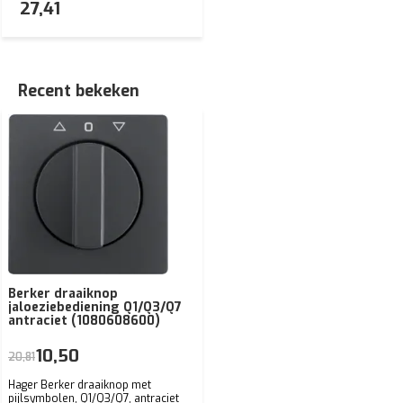
27,41
Recent bekeken
Berker draaiknop
jaloeziebediening Q1/Q3/Q7
antraciet (1080608600)
10,50
20,81
Hager Berker draaiknop met
pijlsymbolen, Q1/Q3/Q7, antraciet