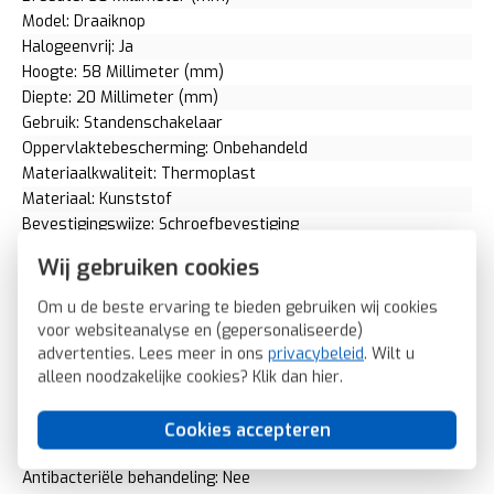
Model: Draaiknop
Halogeenvrij: Ja
Hoogte: 58 Millimeter (mm)
Diepte: 20 Millimeter (mm)
Gebruik: Standenschakelaar
Oppervlaktebescherming: Onbehandeld
Materiaalkwaliteit: Thermoplast
Materiaal: Kunststof
Bevestigingswijze: Schroefbevestiging
Opdruk/indicatie: Diverse symbolen
Wij gebruiken cookies
Controlevenster/verlicht: Nee
RAL-nummer (vergelijkbaar): 9010
Om u de beste ervaring te bieden gebruiken wij cookies
Met indicatieveld: Nee
voor websiteanalyse en (gepersonaliseerde)
Met verwisselbare lens/symbool: Nee
advertenties. Lees meer in ons
privacybeleid
. Wilt u
Uitvoering oppervlakte: Mat
alleen noodzakelijke cookies? Klik dan
hier
.
Geschikt voor beschermingsgraad (IP): IP20
Geschikt voor bussysteem-toetsaansluiting: Nee
Cookies accepteren
Aftastsymbool / barrièrevrij: Nee
Antibacteriële behandeling: Nee