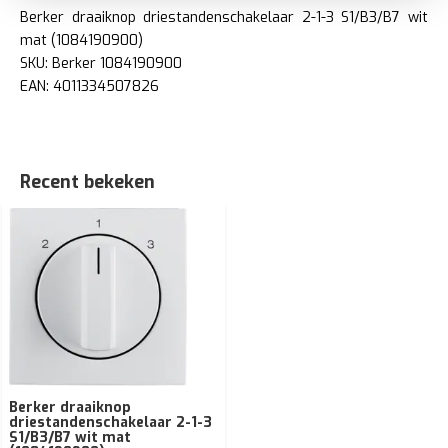
Berker draaiknop driestandenschakelaar 2-1-3 S1/B3/B7 wit
mat (1084190900)
SKU: Berker 1084190900
EAN: 4011334507826
Recent bekeken
Berker draaiknop
driestandenschakelaar 2-1-3
S1/B3/B7 wit mat