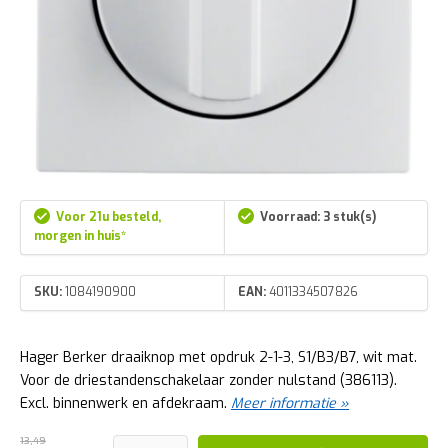
Voor 21u besteld,
Voorraad: 3 stuk(s)
morgen in huis*
SKU:
1084190900
EAN:
4011334507826
Hager Berker draaiknop met opdruk 2-1-3, S1/B3/B7, wit mat.
Voor de driestandenschakelaar zonder nulstand (386113).
Excl. binnenwerk en afdekraam.
Meer informatie »
13,49