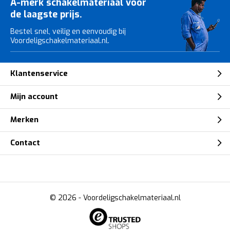
A-merk schakelmateriaal voor
de laagste prijs.
Bestel snel, veilig en eenvoudig bij
Voordeligschakelmateriaal.nl.
Klantenservice
Mijn account
Merken
Contact
© 2026 -
Voordeligschakelmateriaal.nl