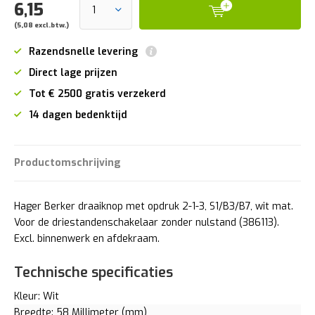
6,15
(5,08 excl.btw.)
Razendsnelle levering
Direct lage prijzen
Tot € 2500 gratis verzekerd
14 dagen bedenktijd
Productomschrijving
Hager Berker draaiknop met opdruk 2-1-3, S1/B3/B7, wit mat.
Voor de driestandenschakelaar zonder nulstand (386113).
Excl. binnenwerk en afdekraam.
Technische specificaties
Kleur: Wit
Breedte: 58 Millimeter (mm)