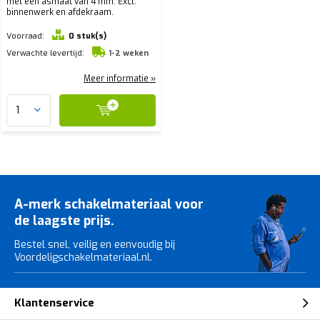
met een asmaat van 4 mm. Excl.
binnenwerk en afdekraam.
Voorraad:
0 stuk(s)
Verwachte levertijd:
1-2 weken
Meer informatie »
A-merk schakelmateriaal voor
de laagste prijs.
Bestel snel, veilig en eenvoudig bij
Voordeligschakelmateriaal.nl.
Klantenservice