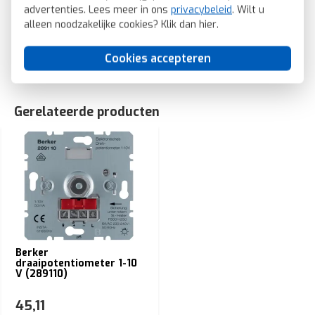
advertenties. Lees meer in ons
privacybeleid
. Wilt u
(11371424)
alleen noodzakelijke cookies? Klik dan
hier
.
SKU: Berker 11371424
EAN: 4011334274773
Cookies accepteren
Gerelateerde producten
Berker
draaipotentiometer 1-10
V (289110)
45,11