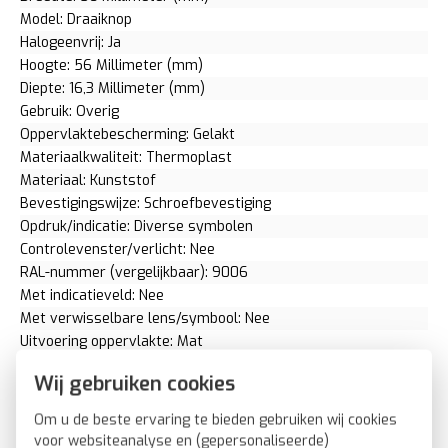
Model: Draaiknop
Halogeenvrij: Ja
Hoogte: 56 Millimeter (mm)
Diepte: 16,3 Millimeter (mm)
Gebruik: Overig
Oppervlaktebescherming: Gelakt
Materiaalkwaliteit: Thermoplast
Materiaal: Kunststof
Bevestigingswijze: Schroefbevestiging
Opdruk/indicatie: Diverse symbolen
Controlevenster/verlicht: Nee
RAL-nummer (vergelijkbaar): 9006
Met indicatieveld: Nee
Met verwisselbare lens/symbool: Nee
Uitvoering oppervlakte: Mat
Geschikt voor beschermingsgraad (IP): IP20
Wij gebruiken cookies
Geschikt voor bussysteem-toetsaansluiting: Nee
Aftastsymbool / barrièrevrij: Nee
Om u de beste ervaring te bieden gebruiken wij cookies
voor websiteanalyse en (gepersonaliseerde)
Berker draaiknop toerentalregelaar S1/B3/B7 aluminium mat