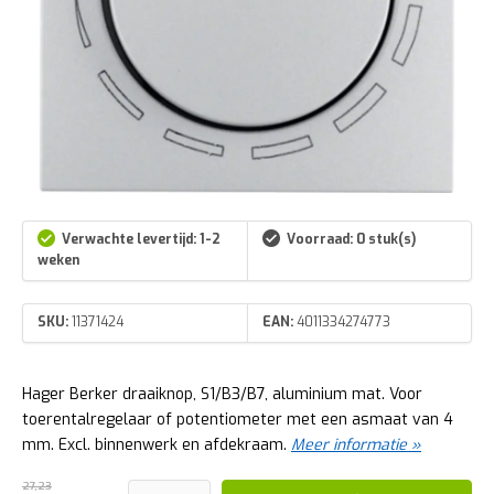
Verwachte levertijd: 1-2
Voorraad: 0 stuk(s)
weken
SKU:
11371424
EAN:
4011334274773
Hager Berker draaiknop, S1/B3/B7, aluminium mat. Voor
toerentalregelaar of potentiometer met een asmaat van 4
mm. Excl. binnenwerk en afdekraam.
Meer informatie »
27,23