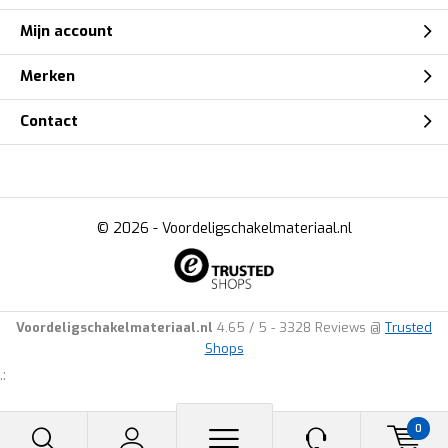
Mijn account
Merken
Contact
© 2026 -
Voordeligschakelmateriaal.nl
Voordeligschakelmateriaal.nl
4.65
/
5
-
3328
Reviews @
Trusted
Shops
.:
0