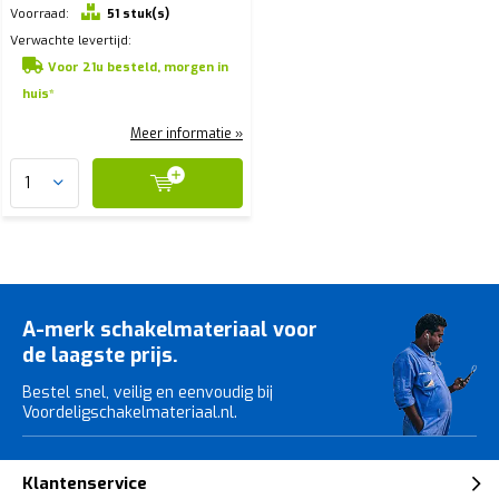
Voorraad:
51 stuk(s)
Verwachte levertijd:
Voor 21u besteld, morgen in
huis*
Meer informatie »
A-merk schakelmateriaal voor
de laagste prijs.
Bestel snel, veilig en eenvoudig bij
Voordeligschakelmateriaal.nl.
Klantenservice