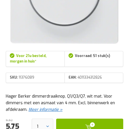
Voor 21u besteld,
Voorraad: 51 stuk(s)
morgen in huis*
SKU:
11376089
EAN:
4011334312826
Hager Berker dimmerdraaiknop, Q1/Q3/Q7, wit mat. Voor
dimmers met een asmaat van 4 mm. Excl. binnenwerk en
afdekraam.
Meer informatie »
9,92
5,75