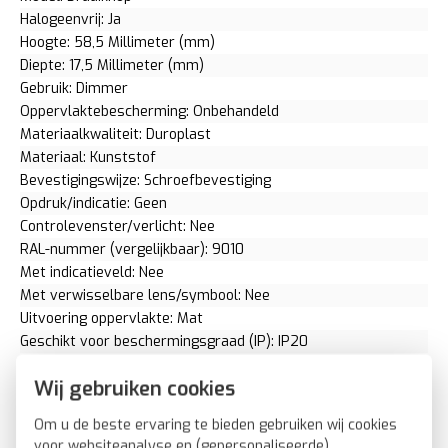
Halogeenvrij: Ja
Hoogte: 58,5 Millimeter (mm)
Diepte: 17,5 Millimeter (mm)
Gebruik: Dimmer
Oppervlaktebescherming: Onbehandeld
Materiaalkwaliteit: Duroplast
Materiaal: Kunststof
Bevestigingswijze: Schroefbevestiging
Opdruk/indicatie: Geen
Controlevenster/verlicht: Nee
RAL-nummer (vergelijkbaar): 9010
Met indicatieveld: Nee
Met verwisselbare lens/symbool: Nee
Uitvoering oppervlakte: Mat
Geschikt voor beschermingsgraad (IP): IP20
Geschikt voor bussysteem-toetsaansluiting: Nee
Wij gebruiken cookies
Aftastsymbool / barrièrevrij: Nee
Antibacteriële behandeling: Nee
Om u de beste ervaring te bieden gebruiken wij cookies
Berker dimmerknop draaidimmer Q1/Q3/Q7 wit (11376089)
voor websiteanalyse en (gepersonaliseerde)