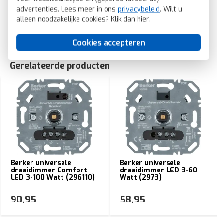
SKU: Berker 11376089
advertenties. Lees meer in ons
privacybeleid
. Wilt u
alleen noodzakelijke cookies? Klik dan
hier
.
EAN: 4011334312826
Cookies accepteren
Gerelateerde producten
Berker universele
Berker universele
draaidimmer Comfort
draaidimmer LED 3-60
LED 3-100 Watt (296110)
Watt (2973)
90,95
58,95