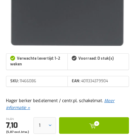
Verwachte levertijd: 1-2
Voorraad: 0 stuk(s)
weken
SKU:
11466086
EAN:
4011334379904
Hager berker bed.element / centr.pl. schakelmat.
Meer
informatie »
14,04
7,10
(5,87 excl.btw.)