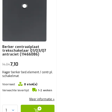
Berker centraalplaat
trekschakelaar Q1/Q3/Q7
antraciet (11466086)
7,10
14,04
Hager berker bed.element / centr.pl.
schakelmat.
Voorraad:
0 stuk(s)
Verwachte levertijd:
1-2 weken
Meer informatie »