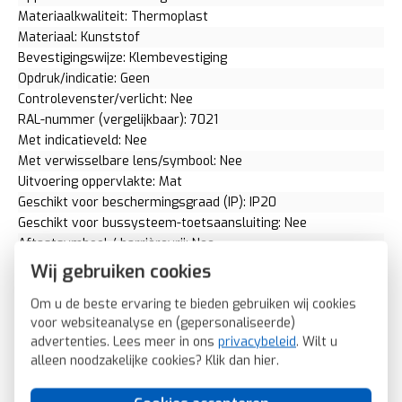
Materiaalkwaliteit: Thermoplast
Materiaal: Kunststof
Bevestigingswijze: Klembevestiging
Opdruk/indicatie: Geen
Controlevenster/verlicht: Nee
RAL-nummer (vergelijkbaar): 7021
Met indicatieveld: Nee
Met verwisselbare lens/symbool: Nee
Uitvoering oppervlakte: Mat
Geschikt voor beschermingsgraad (IP): IP20
Geschikt voor bussysteem-toetsaansluiting: Nee
Aftastsymbool / barrièrevrij: Nee
Antibacteriële behandeling: Nee
Wij gebruiken cookies
Berker centraalplaat trekschakelaar Q1/Q3/Q7 antraciet
Om u de beste ervaring te bieden gebruiken wij cookies
(11466086)
voor websiteanalyse en (gepersonaliseerde)
SKU: Berker 11466086
advertenties. Lees meer in ons
privacybeleid
. Wilt u
EAN: 4011334379904
alleen noodzakelijke cookies? Klik dan
hier
.