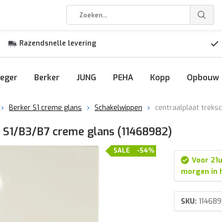
Razendsnelle levering
eger
Berker
JUNG
PEHA
Kopp
Opbouw
Berker S1 creme glans
Schakelwippen
centraalplaat treks
r S1/B3/B7 creme glans (11468982)
SALE
-54%
Voor 21u
morgen in 
SKU:
11468