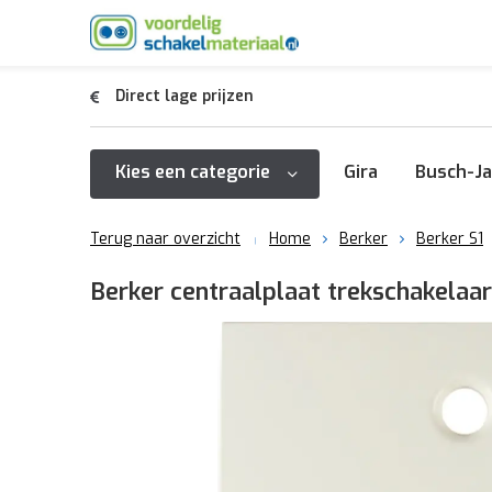
Direct lage prijzen
Kies een categorie
Gira
Busch-Ja
Terug naar overzicht
Home
Berker
Berker S1
Berker centraalplaat trekschakelaa