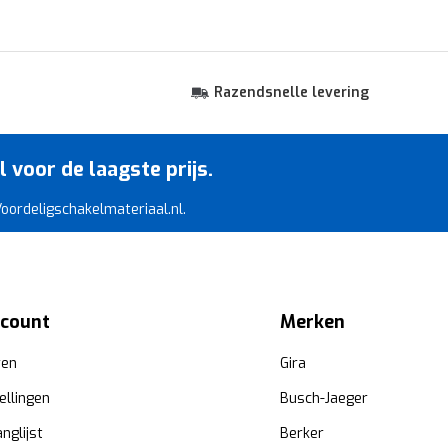
Razendsnelle levering
voor de laagste prijs.
 Voordeligschakelmateriaal.nl.
ccount
Merken
ren
Gira
ellingen
Busch-Jaeger
anglijst
Berker