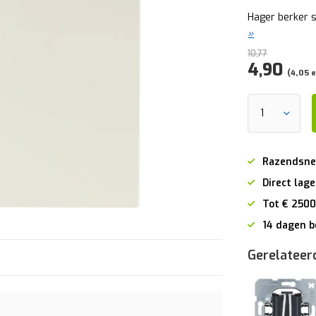
Hager berker s
»
10,77
4,90
(4,05 e
Razendsne
Direct lage
Tot € 2500
14 dagen b
Gerelateer