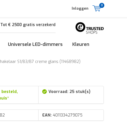
0
Inloggen
Tot € 2500 gratis verzekerd
Universele LED-dimmers
Kleuren
chakelaar S1/B3/B7 creme glans (11468982)
 besteld,
Voorraad: 25 stuk(s)
huis*
982
EAN:
4011334279075