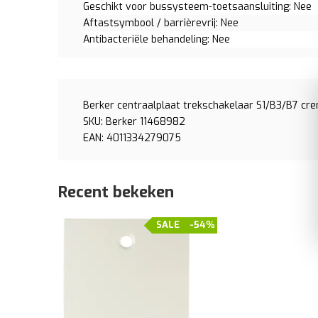
Geschikt voor bussysteem-toetsaansluiting: Nee
Aftastsymbool / barrièrevrij: Nee
Antibacteriële behandeling: Nee
Berker centraalplaat trekschakelaar S1/B3/B7 cr
SKU: Berker 11468982
EAN: 4011334279075
Recent bekeken
SALE
-54%