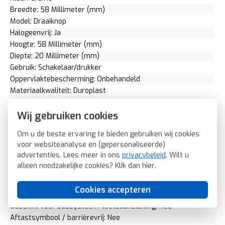
Breedte: 58 Millimeter (mm)
Model: Draaiknop
Halogeenvrij: Ja
Hoogte: 58 Millimeter (mm)
Diepte: 20 Millimeter (mm)
Gebruik: Schakelaar/drukker
Oppervlaktebescherming: Onbehandeld
Materiaalkwaliteit: Duroplast
Materiaal: Kunststof
Bevestigingswijze: Klem-/schroefbevestiging
Wij gebruiken cookies
Opdruk/indicatie: Symbolen "1" en "0"
Om u de beste ervaring te bieden gebruiken wij cookies
Controlevenster/verlicht: Nee
voor websiteanalyse en (gepersonaliseerde)
RAL-nummer (vergelijkbaar): 1013
advertenties. Lees meer in ons
privacybeleid
. Wilt u
Met indicatieveld: Nee
alleen noodzakelijke cookies? Klik dan
hier
.
Met verwisselbare lens/symbool: Nee
Uitvoering oppervlakte: Glanzend
Cookies accepteren
Geschikt voor beschermingsgraad (IP): IP20
Geschikt voor bussysteem-toetsaansluiting: Nee
Aftastsymbool / barrièrevrij: Nee