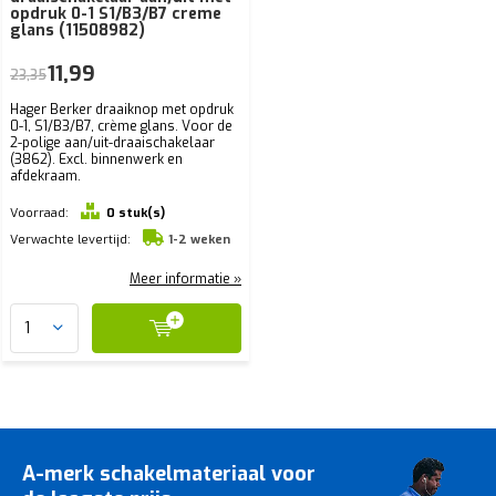
opdruk 0-1 S1/B3/B7 creme
glans (11508982)
11,99
23,35
Hager Berker draaiknop met opdruk
0-1, S1/B3/B7, crème glans. Voor de
2-polige aan/uit-draaischakelaar
(3862). Excl. binnenwerk en
afdekraam.
Voorraad:
0 stuk(s)
Verwachte levertijd:
1-2 weken
Meer informatie »
A-merk schakelmateriaal voor