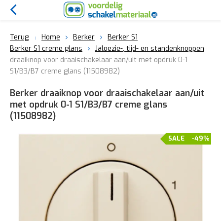
Terug
Home
Berker
Berker S1
Berker S1 creme glans
Jaloezie-, tijd- en standenknoppen
draaiknop voor draaischakelaar aan/uit met opdruk 0-1
S1/B3/B7 creme glans (11508982)
Berker draaiknop voor draaischakelaar aan/uit
met opdruk 0-1 S1/B3/B7 creme glans
(11508982)
SALE
-49%