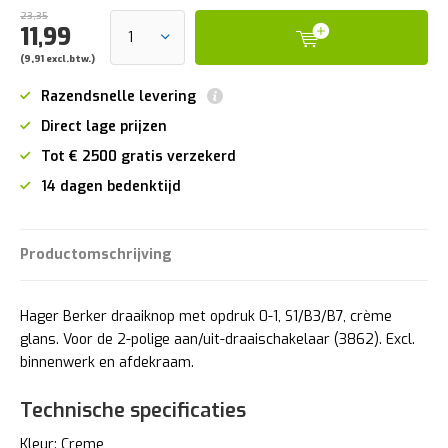
23,35
11,99
(9,91 excl.btw.)
Razendsnelle levering
Direct lage prijzen
Tot € 2500 gratis verzekerd
14 dagen bedenktijd
Productomschrijving
Hager Berker draaiknop met opdruk 0-1, S1/B3/B7, crème
glans. Voor de 2-polige aan/uit-draaischakelaar (3862). Excl.
binnenwerk en afdekraam.
Technische specificaties
Kleur: Creme