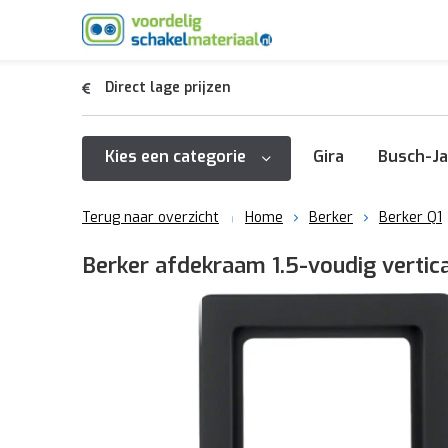
Direct lage prijzen
Kies een categorie
Gira
Busch-Ja
Terug naar overzicht
Home
Berker
Berker Q1
Berker afdekraam 1.5-voudig vertic