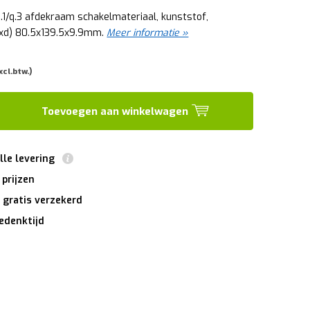
.1/q.3 afdekraam schakelmateriaal, kunststof,
xhxd) 80.5x139.5x9.9mm.
Meer informatie »
xcl.btw.)
Toevoegen aan winkelwagen
lle levering
 prijzen
 gratis verzekerd
edenktijd