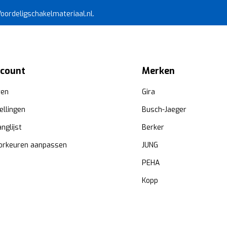
 Voordeligschakelmateriaal.nl.
ccount
Merken
ren
Gira
ellingen
Busch-Jaeger
anglijst
Berker
orkeuren aanpassen
JUNG
PEHA
Kopp