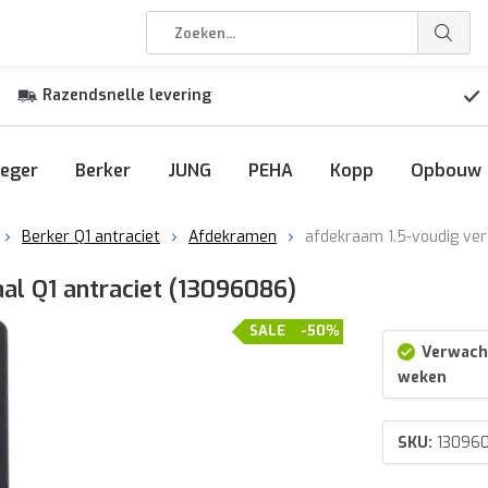
Razendsnelle levering
eger
Berker
JUNG
PEHA
Kopp
Opbouw
Berker Q1 antraciet
Afdekramen
afdekraam 1.5-voudig ver
aal Q1 antraciet (13096086)
SALE
-50%
Verwacht
weken
SKU:
13096