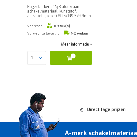
Hager berker q.1/q.3 afdekraam
schakelmateriaal, kunststof,
antraciet, (bxhxd) 80.5x139.5x9.9mm.
Voorraad:
0 stuk(s)
Verwachte levertijd:
1-2 weken
Meer informatie »
Direct lage prijzen
A-merk schakelmateriaal 