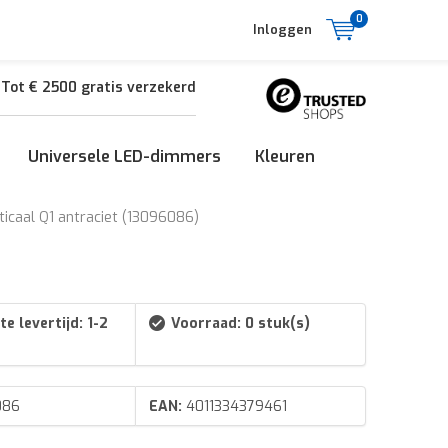
0
Inloggen
Tot € 2500 gratis verzekerd
Universele LED-dimmers
Kleuren
ticaal Q1 antraciet (13096086)
e levertijd: 1-2
Voorraad: 0 stuk(s)
086
EAN:
4011334379461