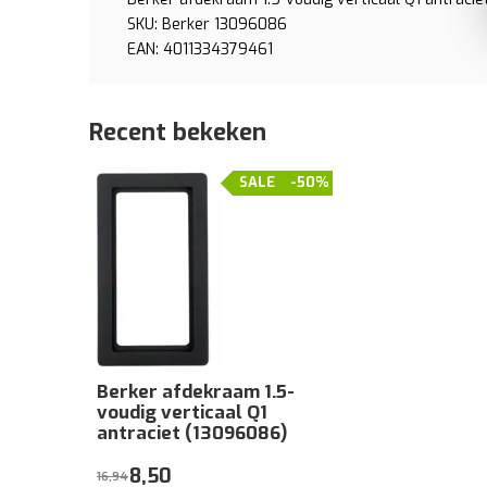
SKU: Berker 13096086
EAN: 4011334379461
Recent bekeken
SALE
-50%
Berker afdekraam 1.5-
voudig verticaal Q1
antraciet (13096086)
8,50
16,94