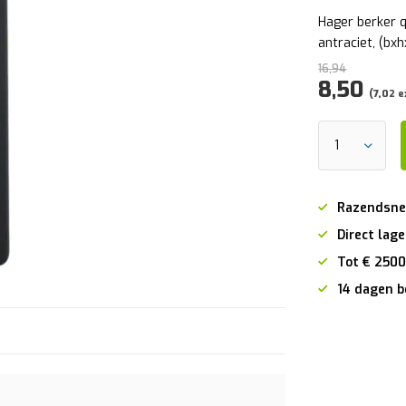
Hager berker q
antraciet, (b
16,94
8,50
(7,02 e
Razendsne
Direct lage
Tot € 2500
14 dagen b