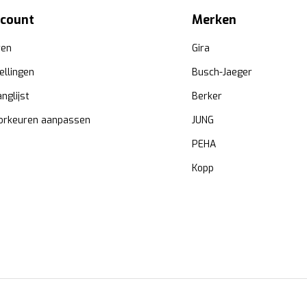
ccount
Merken
ren
Gira
ellingen
Busch-Jaeger
anglijst
Berker
orkeuren aanpassen
JUNG
PEHA
Kopp