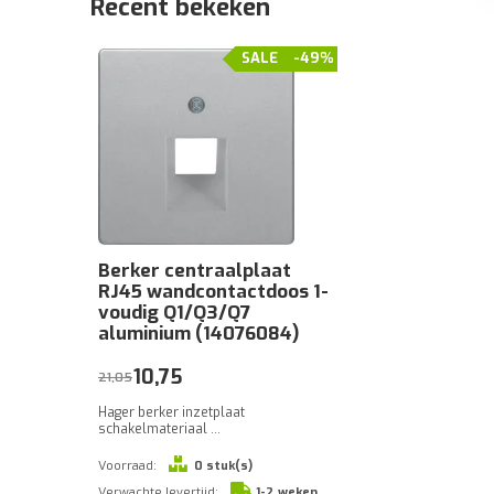
Recent bekeken
SALE
-49%
Berker centraalplaat
RJ45 wandcontactdoos 1-
voudig Q1/Q3/Q7
aluminium (14076084)
10,75
21,05
Hager berker inzetplaat
schakelmateriaal ...
Voorraad:
0 stuk(s)
Verwachte levertijd:
1-2 weken