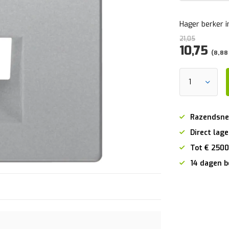
Hager berker i
21,05
10,75
(8,88 
Razendsne
Direct lage
Tot € 2500
14 dagen b