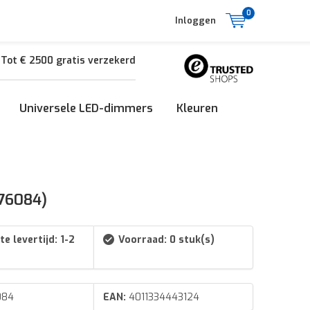
0
Inloggen
Tot € 2500 gratis verzekerd
Universele LED-dimmers
Kleuren
076084)
e levertijd: 1-2
Voorraad: 0 stuk(s)
084
EAN:
4011334443124