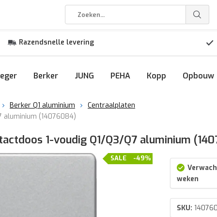
Razendsnelle levering
eger
Berker
JUNG
PEHA
Kopp
Opbouw
Berker Q1 aluminium
Centraalplaten
7 aluminium (14076084)
tactdoos 1-voudig Q1/Q3/Q7 aluminium (14
SALE
-49%
Verwacht
weken
SKU:
14076