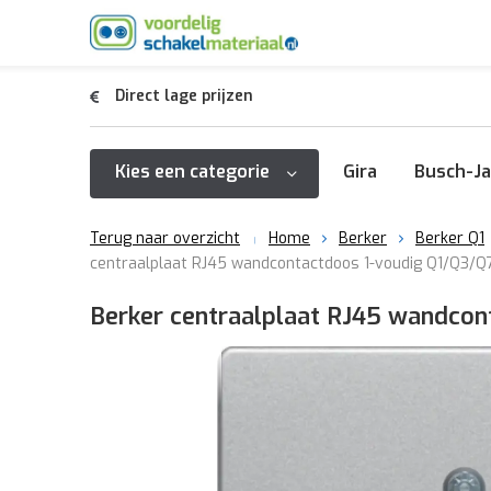
Direct lage prijzen
Kies een categorie
Gira
Busch-Ja
Terug naar overzicht
Home
Berker
Berker Q1
centraalplaat RJ45 wandcontactdoos 1-voudig Q1/Q3/Q
Berker centraalplaat RJ45 wandcon