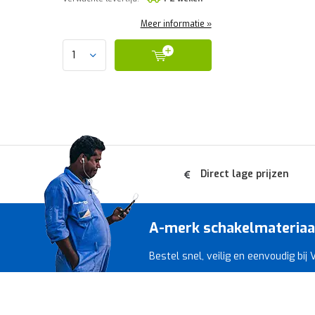
Meer informatie »
Direct lage prijzen
A-merk schakelmateriaal 
Bestel snel, veilig en eenvoudig bij