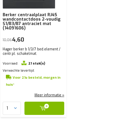
Berker centraalplaat RJ45
wandcontactdoos 2-voudig
S1/B3/B7 antraciet mat
(14091606)
4,60
10,06
Hager berker b 1/3/7 bed.element /
centr.pl. schakelmat.
Voorraad:
21 stuk(s)
Verwachte levertijd:
Voor 21u besteld, morgen in
huis*
Meer informatie »