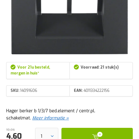
Voor 21u besteld,
Voorraad: 21 stuk(s)
morgen in huis*
SKU:
14091606
EAN:
4011334222156
Hager berker b 1/3/7 bed.element / centr.pl.
schakelmat.
Meer informatie »
10,06
4,60