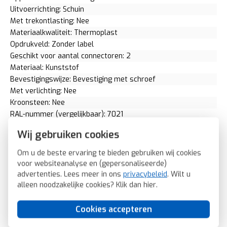
Uitvoerrichting: Schuin
Met trekontlasting: Nee
Materiaalkwaliteit: Thermoplast
Opdrukveld: Zonder label
Geschikt voor aantal connectoren: 2
Materiaal: Kunststof
Bevestigingswijze: Bevestiging met schroef
Met verlichting: Nee
Kroonsteen: Nee
RAL-nummer (vergelijkbaar): 7021
Met stofbescherming: Nee
Wij gebruiken cookies
Met opdruk: Nee
Slagvastheid: IK05
Om u de beste ervaring te bieden gebruiken wij cookies
Incl. connectoren: Nee
voor websiteanalyse en (gepersonaliseerde)
Draagring: Nee
advertenties. Lees meer in ons
privacybeleid
. Wilt u
Transparant: Nee
alleen noodzakelijke cookies? Klik dan
hier
.
Uitvoering oppervlakte: Mat
Geschikt voor beschermingsgraad (IP): IP20
Cookies accepteren
Schakelmateriaalbreedte: 55 Millimeter (mm)