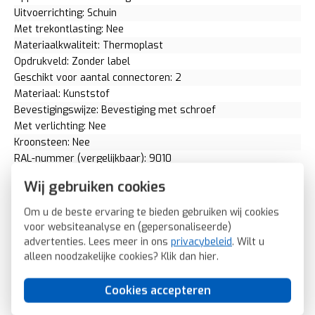
Uitvoerrichting: Schuin
Met trekontlasting: Nee
Materiaalkwaliteit: Thermoplast
Opdrukveld: Zonder label
Geschikt voor aantal connectoren: 2
Materiaal: Kunststof
Bevestigingswijze: Bevestiging met schroef
Met verlichting: Nee
Kroonsteen: Nee
RAL-nummer (vergelijkbaar): 9010
Met stofbescherming: Nee
Wij gebruiken cookies
Met opdruk: Nee
Slagvastheid: IK02
Om u de beste ervaring te bieden gebruiken wij cookies
Incl. connectoren: Nee
voor websiteanalyse en (gepersonaliseerde)
Draagring: Nee
advertenties. Lees meer in ons
privacybeleid
. Wilt u
Transparant: Nee
alleen noodzakelijke cookies? Klik dan
hier
.
Uitvoering oppervlakte: Glanzend
Geschikt voor beschermingsgraad (IP): IP20
Cookies accepteren
Schakelmateriaalbreedte: 55 Millimeter (mm)