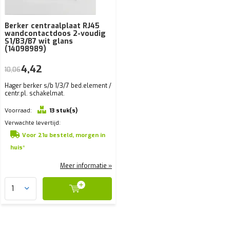
Berker centraalplaat RJ45
wandcontactdoos 2-voudig
S1/B3/B7 wit glans
(14098989)
4,42
10,06
Hager berker s/b 1/3/7 bed.element /
centr.pl. schakelmat.
Voorraad:
13 stuk(s)
Verwachte levertijd:
Voor 21u besteld, morgen in
huis*
Meer informatie »