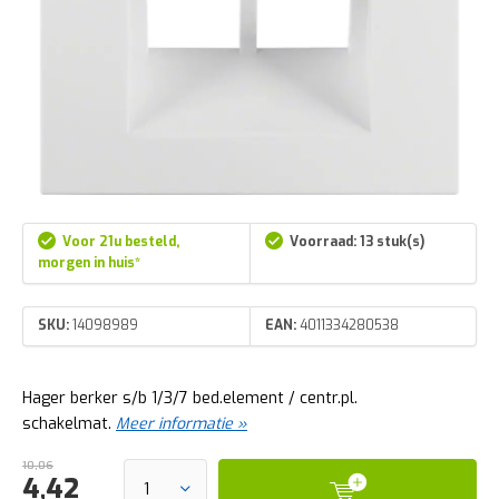
Voor 21u besteld,
Voorraad: 13 stuk(s)
morgen in huis*
SKU:
14098989
EAN:
4011334280538
Hager berker s/b 1/3/7 bed.element / centr.pl.
schakelmat.
Meer informatie »
10,06
4,42