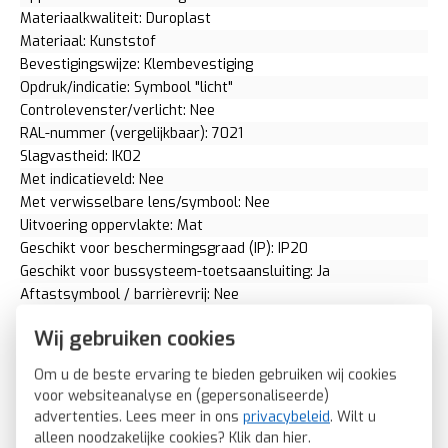
Materiaalkwaliteit: Duroplast
Materiaal: Kunststof
Bevestigingswijze: Klembevestiging
Opdruk/indicatie: Symbool "licht"
Controlevenster/verlicht: Nee
RAL-nummer (vergelijkbaar): 7021
Slagvastheid: IK02
Met indicatieveld: Nee
Met verwisselbare lens/symbool: Nee
Uitvoering oppervlakte: Mat
Geschikt voor beschermingsgraad (IP): IP20
Geschikt voor bussysteem-toetsaansluiting: Ja
Aftastsymbool / barrièrevrij: Nee
Antibacteriële behandeling: Nee
Wij gebruiken cookies
Berker schakelwip symbool licht Q1/Q3/Q7 antraciet
(16206046)
Om u de beste ervaring te bieden gebruiken wij cookies
SKU: Berker 16206046
voor websiteanalyse en (gepersonaliseerde)
advertenties. Lees meer in ons
privacybeleid
. Wilt u
EAN: 4011334379751
alleen noodzakelijke cookies? Klik dan
hier
.