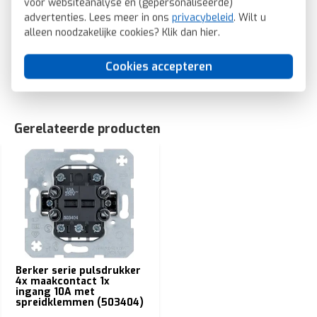
voor websiteanalyse en (gepersonaliseerde)
Antibacteriële behandeling: Nee
advertenties. Lees meer in ons
privacybeleid
. Wilt u
Berker wip met pijlsymbolen Q1/Q3/Q7 aluminium (16206074)
alleen noodzakelijke cookies? Klik dan
hier
.
SKU: Berker 16206074
EAN: 4011334446934
Cookies accepteren
Gerelateerde producten
Berker serie pulsdrukker
4x maakcontact 1x
ingang 10A met
spreidklemmen (503404)