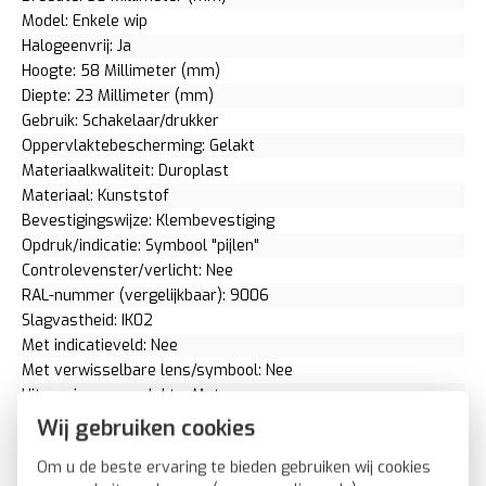
Model: Enkele wip
Halogeenvrij: Ja
Hoogte: 58 Millimeter (mm)
Diepte: 23 Millimeter (mm)
Gebruik: Schakelaar/drukker
Oppervlaktebescherming: Gelakt
Materiaalkwaliteit: Duroplast
Materiaal: Kunststof
Bevestigingswijze: Klembevestiging
Opdruk/indicatie: Symbool "pijlen"
Controlevenster/verlicht: Nee
RAL-nummer (vergelijkbaar): 9006
Slagvastheid: IK02
Met indicatieveld: Nee
Met verwisselbare lens/symbool: Nee
Uitvoering oppervlakte: Mat
Geschikt voor beschermingsgraad (IP): IP20
Wij gebruiken cookies
Geschikt voor bussysteem-toetsaansluiting: Ja
Om u de beste ervaring te bieden gebruiken wij cookies
Aftastsymbool / barrièrevrij: Nee