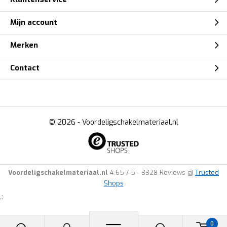
Mijn account
Merken
Contact
© 2026 -
Voordeligschakelmateriaal.nl
Voordeligschakelmateriaal.nl
4.65
/
5
-
3328
Reviews @
Trusted
Shops
.:
0