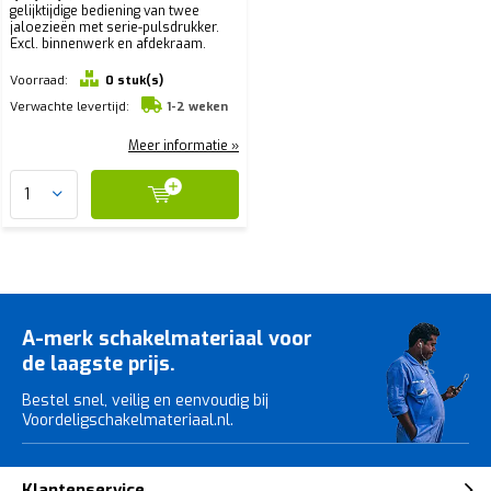
gelijktijdige bediening van twee
jaloezieën met serie-pulsdrukker.
Excl. binnenwerk en afdekraam.
Voorraad:
0 stuk(s)
Verwachte levertijd:
1-2 weken
Meer informatie »
A-merk schakelmateriaal voor
de laagste prijs.
Bestel snel, veilig en eenvoudig bij
Voordeligschakelmateriaal.nl.
Klantenservice