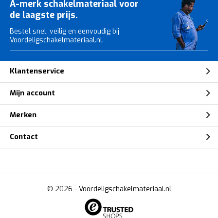
A-merk schakelmateriaal voor
de laagste prijs.
Bestel snel, veilig en eenvoudig bij
Voordeligschakelmateriaal.nl.
Klantenservice
Mijn account
Merken
Contact
© 2026 -
Voordeligschakelmateriaal.nl