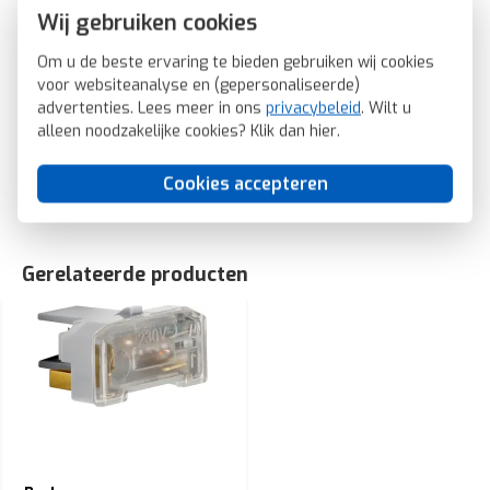
Geschikt voor bussysteem-toetsaansluiting: Ja
Wij gebruiken cookies
Aftastsymbool / barrièrevrij: Nee
Antibacteriële behandeling: Nee
Om u de beste ervaring te bieden gebruiken wij cookies
voor websiteanalyse en (gepersonaliseerde)
Berker schakelwip controlevenster S1/B3/B7 creme glans
advertenties. Lees meer in ons
privacybeleid
. Wilt u
(16218982)
alleen noodzakelijke cookies? Klik dan
hier
.
SKU: Berker 16218982
EAN: 4011334277200
Cookies accepteren
Gerelateerde producten