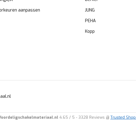
orkeuren aanpassen
JUNG
PEHA
Kopp
aal.nl
Voordeligschakelmateriaal.nl
4.65
/
5
-
3328
Reviews @
Trusted Shop