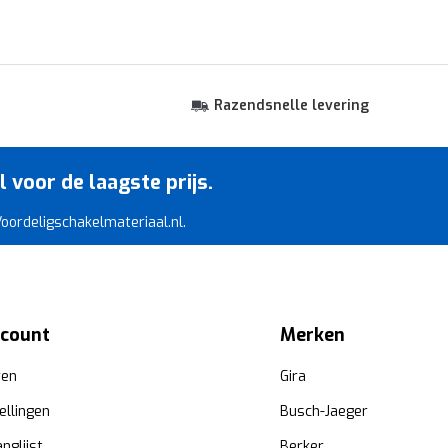
Razendsnelle levering
voor de laagste prijs.
 Voordeligschakelmateriaal.nl.
ccount
Merken
ren
Gira
ellingen
Busch-Jaeger
anglijst
Berker