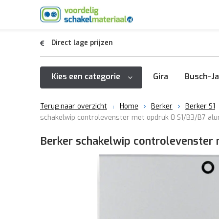
Direct lage prijzen
Kies een categorie
Gira
Busch-Ja
Terug naar overzicht
Home
Berker
Berker S1
schakelwip controlevenster met opdruk 0 S1/B3/B7 al
Berker schakelwip controlevenster