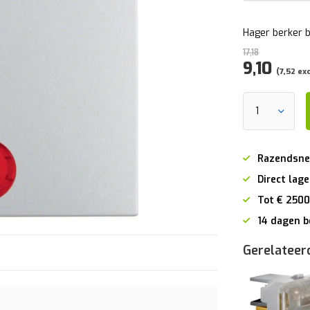
Hager berker b
17,18
9,10
(7,52 ex
Razendsne
Direct lage
Tot € 2500
14 dagen b
Gerelateer