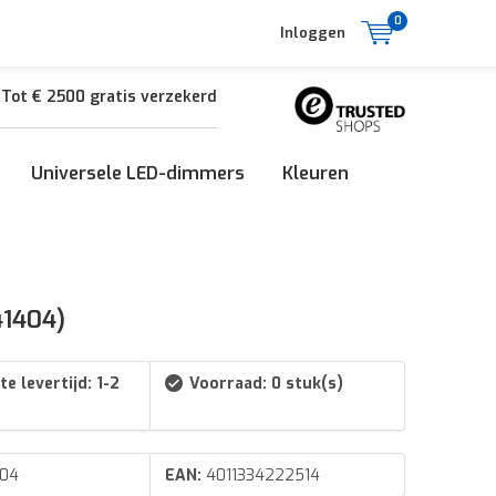
0
Inloggen
Tot € 2500 gratis verzekerd
Universele LED-dimmers
Kleuren
41404)
e levertijd: 1-2
Voorraad: 0 stuk(s)
404
EAN:
4011334222514