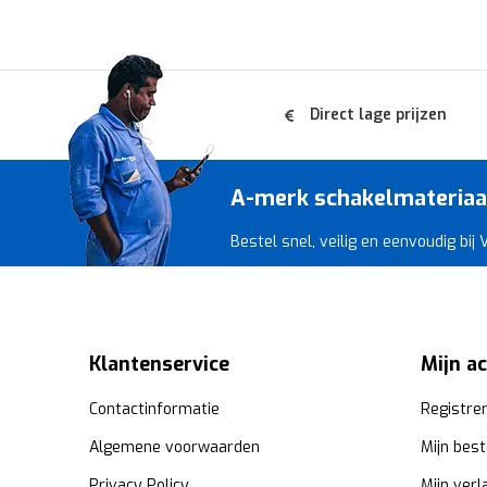
Direct lage prijzen
A-merk schakelmateriaal 
Bestel snel, veilig en eenvoudig bij
Klantenservice
Mijn a
Contactinformatie
Registre
Algemene voorwaarden
Mijn best
Privacy Policy
Mijn verl