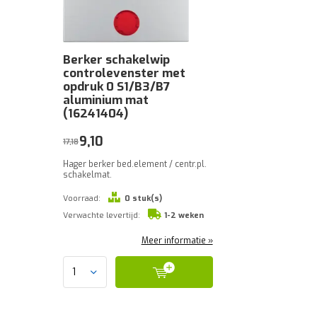
Berker schakelwip
controlevenster met
opdruk 0 S1/B3/B7
aluminium mat
(16241404)
9,10
17,18
Hager berker bed.element / centr.pl.
schakelmat.
Voorraad:
0 stuk(s)
Verwachte levertijd:
1-2 weken
Meer informatie »