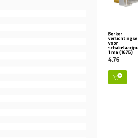
Berker
verlichtings
voor
schakelaar/p
1 ma (1675)
4,76