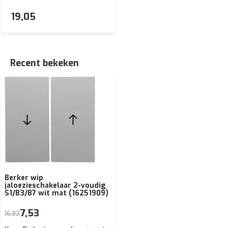
19,05
Recent bekeken
Berker wip
jaloezieschakelaar 2-voudig
S1/B3/B7 wit mat (16251909)
7,53
16,82