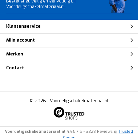
Bestel snel, veilig en eenvoudig bij
Voordeligschakelmateriaal.nl.
Klantenservice
Mijn account
Merken
Contact
© 2026 -
Voordeligschakelmateriaal.nl
Voordeligschakelmateriaal.nl
4.65
/
5
-
3328
Reviews @
Trusted
Shops