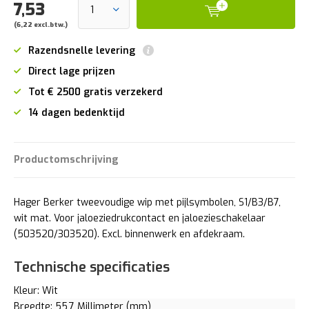
7,53
(6,22 excl.btw.)
Razendsnelle levering
Direct lage prijzen
Tot € 2500 gratis verzekerd
14 dagen bedenktijd
Productomschrijving
Hager Berker tweevoudige wip met pijlsymbolen, S1/B3/B7,
wit mat. Voor jaloeziedrukcontact en jaloezieschakelaar
(503520/303520). Excl. binnenwerk en afdekraam.
Technische specificaties
Kleur: Wit
Breedte: 55,7 Millimeter (mm)