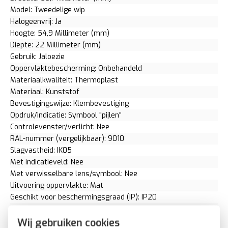
Model: Tweedelige wip
Halogeenvrij: Ja
Hoogte: 54,9 Millimeter (mm)
Diepte: 22 Millimeter (mm)
Gebruik: Jaloezie
Oppervlaktebescherming: Onbehandeld
Materiaalkwaliteit: Thermoplast
Materiaal: Kunststof
Bevestigingswijze: Klembevestiging
Opdruk/indicatie: Symbool "pijlen"
Controlevenster/verlicht: Nee
RAL-nummer (vergelijkbaar): 9010
Slagvastheid: IK05
Met indicatieveld: Nee
Met verwisselbare lens/symbool: Nee
Uitvoering oppervlakte: Mat
Geschikt voor beschermingsgraad (IP): IP20
Geschikt voor bussysteem-toetsaansluiting: Ja
Aftastsymbool / barrièrevrij: Nee
Wij gebruiken cookies