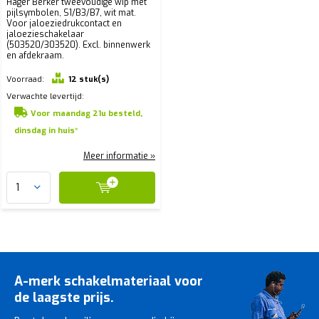
Hager Berker tweevoudige wip met
pijlsymbolen, S1/B3/B7, wit mat.
Voor jaloeziedrukcontact en
jaloezieschakelaar
(503520/303520). Excl. binnenwerk
en afdekraam.
Voorraad:
12 stuk(s)
Verwachte levertijd:
Voor maandag 21u besteld,
dinsdag in huis*
Meer informatie »
A-merk schakelmateriaal voor
de laagste prijs.