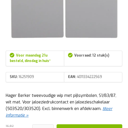
Voor maandag 21u
Voorraad: 12 stuk(s)
besteld, dinsdag in huis*
SKU:
16251909
EAN:
4011334222569
Hager Berker tweevoudige wip met pijlsymbolen, S1/B3/B7,
wit mat. Voor jaloeziedrukcontact en jaloezieschakelaar
(503520/303520). Excl. binnenwerk en afdekraam.
Meer
informatie »
16,82