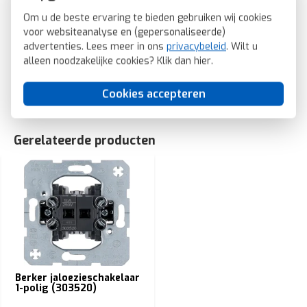
Antibacteriële behandeling: Nee
Om u de beste ervaring te bieden gebruiken wij cookies
Berker wip jaloezieschakelaar 2-voudig S1/B3/B7 wit mat
voor websiteanalyse en (gepersonaliseerde)
(16251909)
advertenties. Lees meer in ons
privacybeleid
. Wilt u
SKU: Berker 16251909
alleen noodzakelijke cookies? Klik dan
hier
.
EAN: 4011334222569
Cookies accepteren
Gerelateerde producten
Berker jaloezieschakelaar
1-polig (303520)