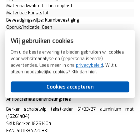
Materiaalkwaliteit: Thermoplast
Materiaal: Kunststof
Bevestigingswijze: Klembevestiging
Opdruk/indicatie: Geen
Controlevenster/verlicht: Nee
Wij gebruiken cookies
RAL-nummer (vergelijkbaar): 9006
Slagvastheid: IK05
Om u de beste ervaring te bieden gebruiken wij cookies
Met indicatieveld: Ja
voor websiteanalyse en (gepersonaliseerde)
Met verwisselbare lens/symbool: Nee
advertenties. Lees meer in ons
privacybeleid
. Wilt u
Uitvoering oppervlakte: Mat
alleen noodzakelijke cookies? Klik dan
hier
.
Geschikt voor beschermingsgraad (IP): IP20
Geschikt voor bussysteem-toetsaansluiting: Ja
Cookies accepteren
Aftastsymbool / barrièrevrij: Nee
Antibacteriële behandeling: Nee
Berker schakelwip tekstkader S1/B3/B7 aluminium mat
(16261404)
SKU: Berker 16261404
EAN: 4011334220831