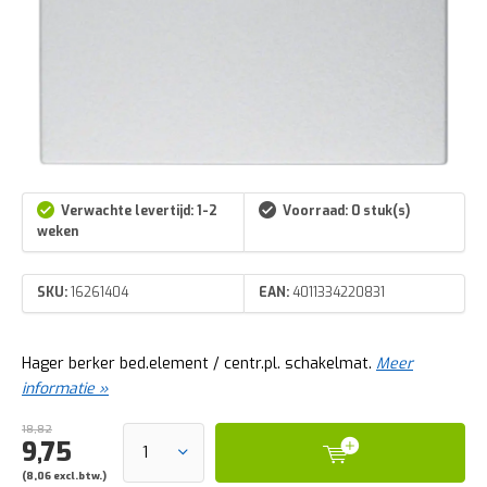
Verwachte levertijd: 1-2
Voorraad: 0 stuk(s)
weken
SKU:
16261404
EAN:
4011334220831
Hager berker bed.element / centr.pl. schakelmat.
Meer
informatie »
18,82
9,75
(8,06 excl.btw.)