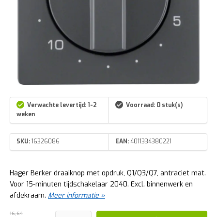
Verwachte levertijd: 1-2
Voorraad: 0 stuk(s)
weken
SKU:
16326086
EAN:
4011334380221
Hager Berker draaiknop met opdruk, Q1/Q3/Q7, antraciet mat.
Voor 15-minuten tijdschakelaar 2040. Excl. binnenwerk en
afdekraam.
Meer informatie »
16,64