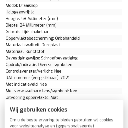
Model: Draaiknop
Halogeenvrij: Ja
Hoogte: 58 Millimeter (mm)
Diepte: 24 Millimeter (mm)
Gebruik: Tijdschakelaar
Oppervlaktebescherming: Onbehandeld
Materiaalkwaliteit: Duroplast
Materiaal: Kunststof
Bevestigingswijze: Schroefbevestiging
Opdruk/indicatie: Diverse symbolen
Controlevenster/verlicht: Nee
RAL-nummer (vergelijkbaar): 7021
Met indicatieveld: Nee
Met verwisselbare lens/symbool: Nee
Uitvoering oppervlakte: Mat
Geschikt voor beschermingsgraad (IP): IP20
Wij gebruiken cookies
Geschikt voor bussysteem-toetsaansluiting: Nee
Aftastsymbool / barrièrevrij: Nee
Om u de beste ervaring te bieden gebruiken wij cookies
voor websiteanalyse en (gepersonaliseerde)
Berker draaiknop tijdschakelaar 15 minuten Q1/Q3/Q7