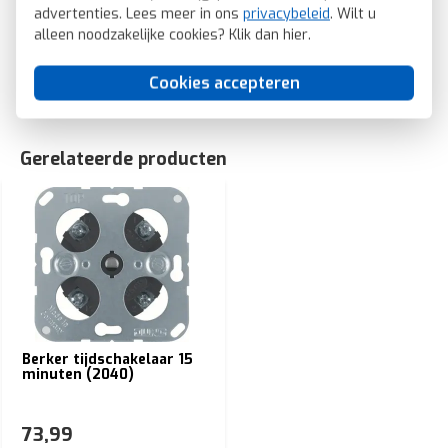
advertenties. Lees meer in ons
privacybeleid
. Wilt u
antraciet (16326086)
alleen noodzakelijke cookies? Klik dan
hier
.
SKU: Berker 16326086
EAN: 4011334380221
Cookies accepteren
Gerelateerde producten
Berker tijdschakelaar 15
minuten (2040)
73,99