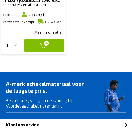
minuten tijdschakelaar 2040. Excl.
binnenwerk en afdekraam.
Voorraad:
0 stuk(s)
Verwachte levertijd:
1-2 weken
Meer informatie »
A-merk schakelmateriaal voor
de laagste prijs.
Bestel snel, veilig en eenvoudig bij
Voordeligschakelmateriaal.nl.
Klantenservice