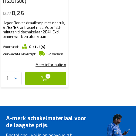
(16331606)
8,25
12,77
Hager Berker draaiknop met opdruk,
S1/B3/B7, antraciet mat. Voor 120-
minuten tijdschakelaar 2041. Excl.
binnenwerk en afdekraam.
Voorraad:
0 stuk(s)
Verwachte levertijd:
1-2 weken
Meer informatie »
A-merk schakelmateriaal voor
de laagste prijs.
Bestel snel, veilig en eenvoudig bij