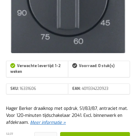
Verwachte levertijd: 1-2
Voorraad: 0 stuk(s)
weken
SKU:
16331606
EAN:
4011334220923
Hager Berker draaiknop met opdruk, S1/B3/B7, antraciet mat.
Voor 120-minuten tijdschakelaar 2041. Excl. binnenwerk en
afdekraam.
Meer informatie »
12,77