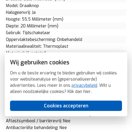
Model: Draaiknop
Halogeenvrij: Ja
Hoogte: 55,5 Millimeter (mm)
Diepte: 20 Millimeter (mm)
Gebruik: Tijdschakelaar
Oppervlaktebescherming: Onbehandeld
Materiaalkwaliteit: Thermoplast
Materiaal: Kunststof
Bevestigingswijze: Schroefbevestiging
Wij gebruiken cookies
Opdruk/indicatie: Diverse symbolen
Om u de beste ervaring te bieden gebruiken wij cookies
Controlevenster/verlicht: Nee
voor websiteanalyse en (gepersonaliseerde)
RAL-nummer (vergelijkbaar): 7021
advertenties. Lees meer in ons
privacybeleid
. Wilt u
Met indicatieveld: Nee
alleen noodzakelijke cookies? Klik dan
hier
.
Met verwisselbare lens/symbool: Nee
Uitvoering oppervlakte: Mat
Cookies accepteren
Geschikt voor beschermingsgraad (IP): IP20
Geschikt voor bussysteem-toetsaansluiting: Nee
Aftastsymbool / barrièrevrij: Nee
Antibacteriële behandeling: Nee