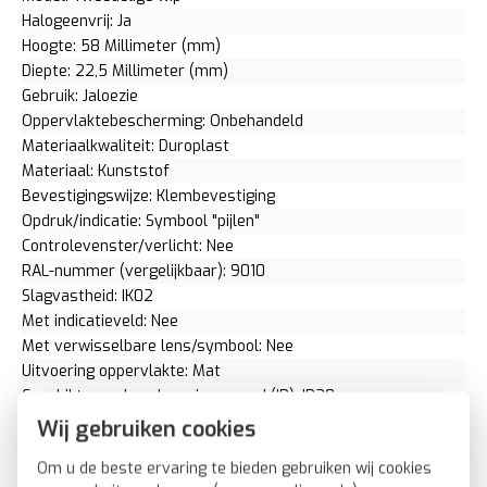
Halogeenvrij: Ja
Hoogte: 58 Millimeter (mm)
Diepte: 22,5 Millimeter (mm)
Gebruik: Jaloezie
Oppervlaktebescherming: Onbehandeld
Materiaalkwaliteit: Duroplast
Materiaal: Kunststof
Bevestigingswijze: Klembevestiging
Opdruk/indicatie: Symbool "pijlen"
Controlevenster/verlicht: Nee
RAL-nummer (vergelijkbaar): 9010
Slagvastheid: IK02
Met indicatieveld: Nee
Met verwisselbare lens/symbool: Nee
Uitvoering oppervlakte: Mat
Geschikt voor beschermingsgraad (IP): IP20
Geschikt voor bussysteem-toetsaansluiting: Ja
Wij gebruiken cookies
Aftastsymbool / barrièrevrij: Nee
Om u de beste ervaring te bieden gebruiken wij cookies
Antibacteriële behandeling: Nee