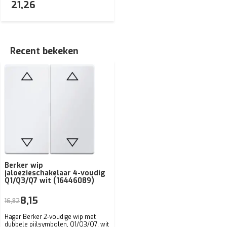
21,26
Recent bekeken
Berker wip
jaloezieschakelaar 4-voudig
Q1/Q3/Q7 wit (16446089)
8,15
16,82
Hager Berker 2-voudige wip met
dubbele pijlsymbolen, Q1/Q3/Q7, wit