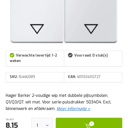
Verwachte levertijd: 1-2
Voorraad: 0 stuk(s)
weken
SKU:
16446089
EAN:
4011334312727
Hager Berker 2-voudige wip met dubbele pijlsymbolen,
Q1/Q3/Q7, wit mat. Voor serie-pulsdrukker 503404. Excl.
binnenwerk en afdekraam.
Meer informatie »
16,82
8,15