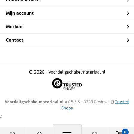
Mijn account
Merken
Contact
© 2026 -
Voordeligschakelmateriaal.nl
Voordeligschakelmateriaal.nl
4.65
/
5
-
3328
Reviews @
Trusted
Shops
.:
0