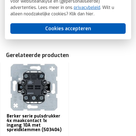
voor websiteanalyse en (gepersonaliseerde)
Berker wip jaloezieschakelaar 4-voudig Q1/Q3/Q7 wit
advertenties. Lees meer in ons
privacybeleid
. Wilt u
(16446089)
alleen noodzakelijke cookies? Klik dan
hier
.
SKU: Berker 16446089
EAN: 4011334312727
Cookies accepteren
Gerelateerde producten
Berker serie pulsdrukker
4x maakcontact 1x
ingang 10A met
spreidklemmen (503404)