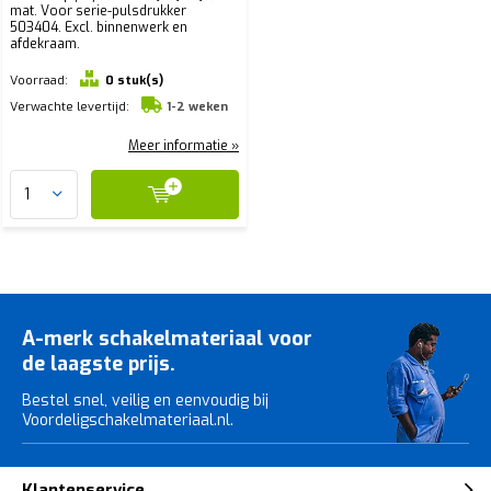
mat. Voor serie-pulsdrukker
503404. Excl. binnenwerk en
afdekraam.
Voorraad:
0 stuk(s)
Verwachte levertijd:
1-2 weken
Meer informatie »
A-merk schakelmateriaal voor
de laagste prijs.
Bestel snel, veilig en eenvoudig bij
Voordeligschakelmateriaal.nl.
Klantenservice