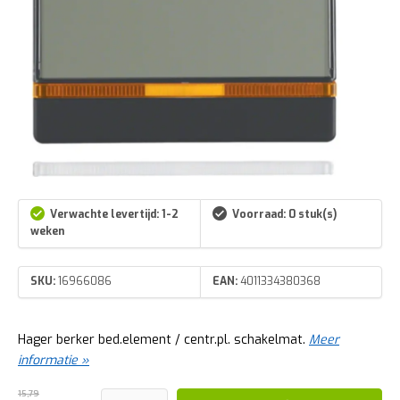
Verwachte levertijd: 1-2
Voorraad: 0 stuk(s)
weken
SKU:
16966086
EAN:
4011334380368
Hager berker bed.element / centr.pl. schakelmat.
Meer
informatie »
15,79