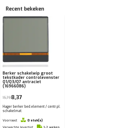
Recent bekeken
Berker schakelwip groot
tekstkader controlevenster
Q1/Q3/Q7 antraciet
(16966086)
8,37
15,79
Hager berker bed.element / centr.pl.
schakelmat.
Voorraad:
0 stuk(s)
Verwachte levertijd:
1-2 weken