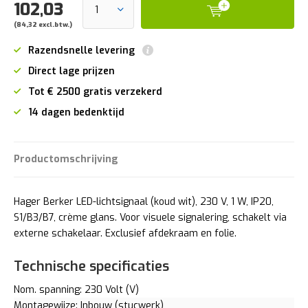
102,03
(84,32 excl.btw.)
Razendsnelle levering
Direct lage prijzen
Tot € 2500 gratis verzekerd
14 dagen bedenktijd
Productomschrijving
Hager Berker LED-lichtsignaal (koud wit), 230 V, 1 W, IP20,
S1/B3/B7, crème glans. Voor visuele signalering, schakelt via
externe schakelaar. Exclusief afdekraam en folie.
Technische specificaties
Nom. spanning: 230 Volt (V)
Montagewijze: Inbouw (stucwerk)