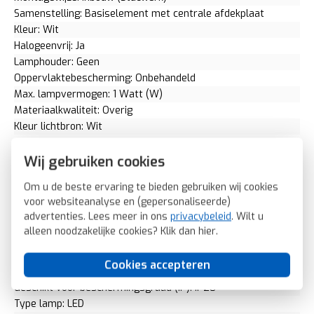
Samenstelling: Basiselement met centrale afdekplaat
Kleur: Wit
Halogeenvrij: Ja
Lamphouder: Geen
Oppervlaktebescherming: Onbehandeld
Max. lampvermogen: 1 Watt (W)
Materiaalkwaliteit: Overig
Kleur lichtbron: Wit
Materiaal: Overig
Lamptype: LED niet uitwisselbaar
Wij gebruiken cookies
RAL-nummer (vergelijkbaar): 1013
Om u de beste ervaring te bieden gebruiken wij cookies
Toepassing als drukker: Nee
voor websiteanalyse en (gepersonaliseerde)
Met lichtbron: Ja
advertenties. Lees meer in ons
privacybeleid
. Wilt u
Transparant: Nee
alleen noodzakelijke cookies? Klik dan
hier
.
Uitvoering oppervlakte: Glanzend
Met knipperlicht: Nee
Cookies accepteren
Met uitwisselbaar symbool: Ja
Geschikt voor beschermingsgraad (IP): IP20
Type lamp: LED