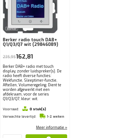
Berker radio touch DAB+
Q1/Q3/Q7 wit (29846089)
162,81
235,95
Berker DAB+ radio met touch
display, zonder luidspreker(s). De
radio heeft diverse functies:
Wekfunctie, Sleep­ti­mer-­functie,
Aftellen, Volu­me­re­ge­ling. Dient te
worden afgewerkt met een
afdekraam, voor de series
Q1/Q3/Q7, kleur: wit.
Voorraad:
0 stuk(s)
Verwachte levertijd:
1-2 weken
Meer informatie »