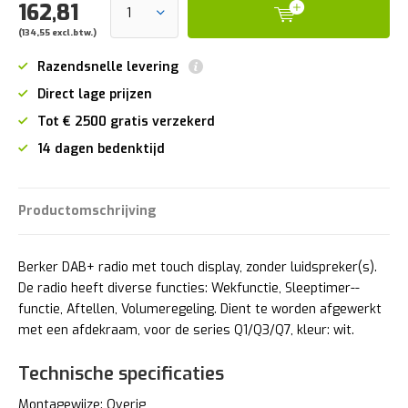
162,81
(134,55 excl.btw.)
Razendsnelle levering
Direct lage prijzen
Tot € 2500 gratis verzekerd
14 dagen bedenktijd
Productomschrijving
Berker DAB+ radio met touch display, zonder luidspreker(s).
De radio heeft diverse functies: Wekfunctie, Sleep­ti­mer-­
functie, Aftellen, Volu­me­re­ge­ling. Dient te worden afgewerkt
met een afdekraam, voor de series Q1/Q3/Q7, kleur: wit.
Technische specificaties
Montagewijze: Overig