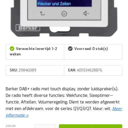
Verwachte levertijd: 1-2
Voorraad: 0 stuk(s)
weken
SKU:
29846089
EAN:
4011334528876
Berker DAB+ radio met touch display, zonder luidspreker(s).
De radio heeft diverse functies: Wekfunctie, Sleep­ti­mer-­
functie, Aftellen, Volu­me­re­ge­ling. Dient te worden afgewerkt
met een afdekraam, voor de series Q1/Q3/Q7, kleur: wit.
Meer
informatie »
235,95