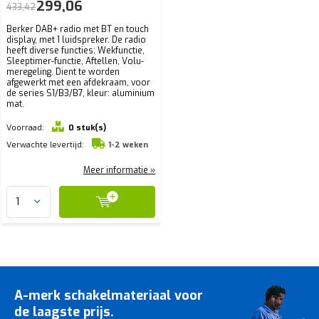
299,06
433,42
Berker DAB+ radio met BT en touch
display, met 1 luidspreker. De radio
heeft diverse functies: Wekfunctie,
Sleep­ti­mer-­functie, Aftellen, Volu­
me­re­ge­ling. Dient te worden
afgewerkt met een afdekraam, voor
de series S1/B3/B7, kleur: aluminium
mat.
Voorraad:
0 stuk(s)
Verwachte levertijd:
1-2 weken
Meer informatie »
A-merk schakelmateriaal voor
de laagste prijs.