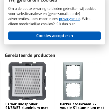
Wij gebruiken cookies
Compatible met Google Assistant: Nee
Compatible met Amazon Alexa: Nee
Om u de beste ervaring te bieden gebruiken wij cookies
voor websiteanalyse en (gepersonaliseerde)
Berker radio touch met luidspreker DAB+ Bluetooth S1/B3/B7
advertenties. Lees meer in ons
privacybeleid
. Wilt u
aluminium mat (30801404)
alleen noodzakelijke cookies? Klik dan
hier
.
SKU: Berker 30801404
EAN: 4011334528951
Cookies accepteren
Gerelateerde producten
Berker luidspreker
Berker afdekraam 2-
S1/B3/B7 aluminium mat
voudig S1 aluminium mat