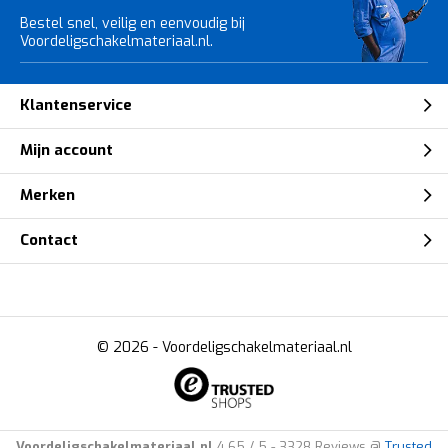
Bestel snel, veilig en eenvoudig bij
Voordeligschakelmateriaal.nl.
Klantenservice
Mijn account
Merken
Contact
© 2026 -
Voordeligschakelmateriaal.nl
Voordeligschakelmateriaal.nl
4.65
/
5
-
3328
Reviews @
Trusted