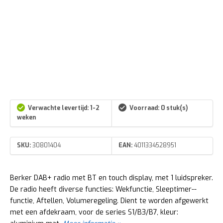
Verwachte levertijd: 1-2
Voorraad: 0 stuk(s)
weken
SKU:
30801404
EAN:
4011334528951
Berker DAB+ radio met BT en touch display, met 1 luidspreker.
De radio heeft diverse functies: Wekfunctie, Sleep­ti­mer-­
functie, Aftellen, Volu­me­re­ge­ling. Dient te worden afgewerkt
met een afdekraam, voor de series S1/B3/B7, kleur: