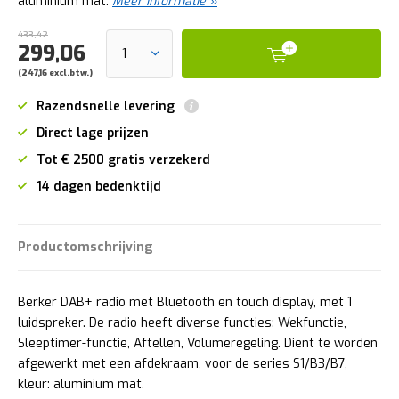
aluminium mat.
Meer informatie »
433,42
299,06
(247,16 excl.btw.)
Razendsnelle levering
Direct lage prijzen
Tot € 2500 gratis verzekerd
14 dagen bedenktijd
Productomschrijving
Berker DAB+ radio met Bluetooth en touch display, met 1
luidspreker. De radio heeft diverse functies: Wekfunctie,
Sleep­ti­mer-­functie, Aftellen, Volu­me­re­ge­ling. Dient te worden
afgewerkt met een afdekraam, voor de series S1/B3/B7,
kleur: aluminium mat.