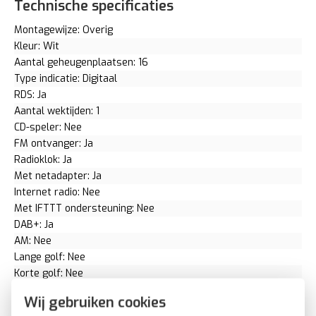
Technische specificaties
Montagewijze: Overig
Kleur: Wit
Aantal geheugenplaatsen: 16
Type indicatie: Digitaal
RDS: Ja
Aantal wektijden: 1
CD-speler: Nee
FM ontvanger: Ja
Radioklok: Ja
Met netadapter: Ja
Internet radio: Nee
Met IFTTT ondersteuning: Nee
DAB+: Ja
AM: Nee
Lange golf: Nee
Korte golf: Nee
Compatible met Apple HomeKit: Nee
Wij gebruiken cookies
Compatible met Google Assistant: Nee