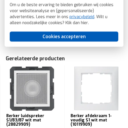
Compatible met Amazon Alexa: Nee
Om u de beste ervaring te bieden gebruiken wij cookies
voor websiteanalyse en (gepersonaliseerde)
Berker radio touch DAB+ Bluetooth S1/B3/B7 wit mat
advertenties. Lees meer in ons
privacybeleid
. Wilt u
(30849909)
alleen noodzakelijke cookies? Klik dan
hier
.
SKU: Berker 30849909
EAN: 4011334529187
Cookies accepteren
Gerelateerde producten
Berker luidspreker
Berker afdekraam 1-
S1/B3/B7 wit mat
voudig S1 wit mat
(28829909)
(10119909)