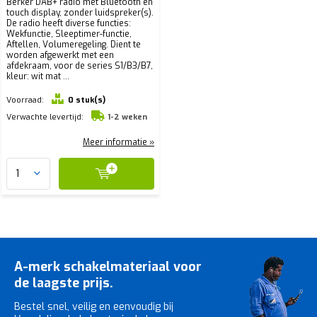
Berker DAB+ radio met Bluetooth en
touch display, zonder luidspreker(s).
De radio heeft diverse functies:
Wekfunctie, Sleep­ti­mer-­functie,
Aftellen, Volu­me­re­ge­ling. Dient te
worden afgewerkt met een
afdekraam, voor de series S1/B3/B7,
kleur: wit mat ...
Voorraad:
0 stuk(s)
Verwachte levertijd:
1-2 weken
Meer informatie »
A-merk schakelmateriaal voor
de laagste prijs.
Bestel snel, veilig en eenvoudig bij