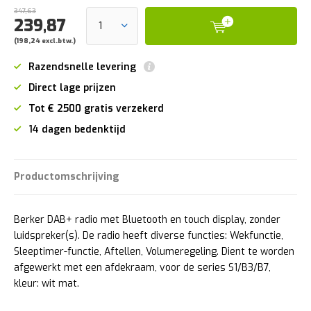
347,63
239,87
(198,24 excl.btw.)
Razendsnelle levering
Direct lage prijzen
Tot € 2500 gratis verzekerd
14 dagen bedenktijd
Productomschrijving
Berker DAB+ radio met Bluetooth en touch display, zonder
luidspreker(s). De radio heeft diverse functies: Wekfunctie,
Sleep­ti­mer-­functie, Aftellen, Volu­me­re­ge­ling. Dient te worden
afgewerkt met een afdekraam, voor de series S1/B3/B7,
kleur: wit mat.