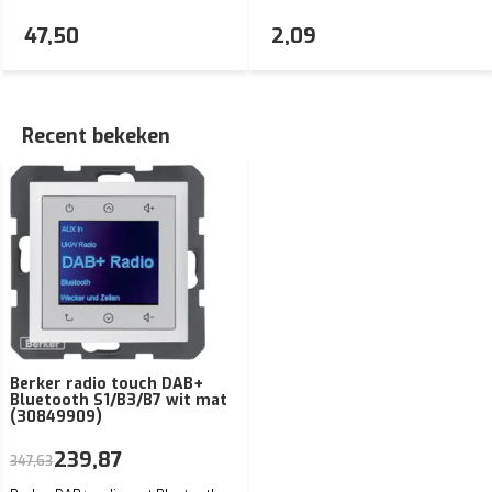
47,50
2,09
Recent bekeken
Berker radio touch DAB+
Bluetooth S1/B3/B7 wit mat
(30849909)
239,87
347,63