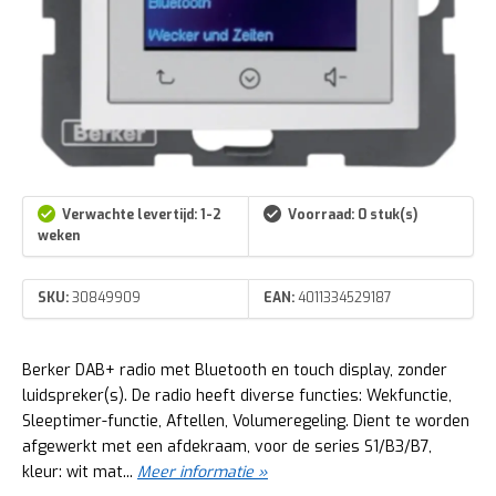
Verwachte levertijd: 1-2
Voorraad: 0 stuk(s)
weken
SKU:
30849909
EAN:
4011334529187
Berker DAB+ radio met Bluetooth en touch display, zonder
luidspreker(s). De radio heeft diverse functies: Wekfunctie,
Sleep­ti­mer-­functie, Aftellen, Volu­me­re­ge­ling. Dient te worden
afgewerkt met een afdekraam, voor de series S1/B3/B7,
kleur: wit mat...
Meer informatie »