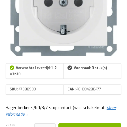
Verwachte levertijd: 1-2
Voorraad: 0 stuk(s)
weken
SKU:
47088989
EAN:
4011334280477
Hager berker s/b 1/3/7 stopcontact (wcd schakelmat.
Meer
informatie »
297,30