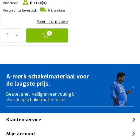
Voorraad:
0 stuk(s)
Verwachte levertijd:
1-2 weken
Meer informatie »
A-merk schakelmateriaal voor
de laagste prijs.
Bestel snel, veilig en eenvoudig bij
Voordeligschakelmateriaal.nl.
Klantenservice
Mijn account