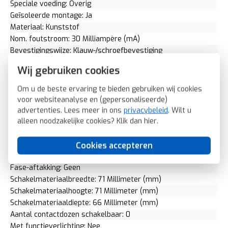
Speciale voeding: Overig
Geïsoleerde montage: Ja
Materiaal: Kunststof
Nom. foutstroom: 30 Milliampère (mA)
Bevestigingswijze: Klauw-/schroefbevestiging
Voor "verzwarende omstandigheden" (conform VDE): Nee
Wij gebruiken cookies
Opdruk/indicatie: Geen
RAL-nummer (vergelijkbaar): 9010
Om u de beste ervaring te bieden gebruiken wij cookies
Slagvastheid: IK07
voor websiteanalyse en (gepersonaliseerde)
Transparant: Nee
advertenties. Lees meer in ons
privacybeleid
. Wilt u
Uitvoering oppervlakte: Glanzend
alleen noodzakelijke cookies? Klik dan
hier
.
Met glaszekering: Nee
Met doorlusvoorziening: Nee
Cookies accepteren
Geschikt voor beschermingsgraad (IP): IP20
Fase-aftakking: Geen
Schakelmateriaalbreedte: 71 Millimeter (mm)
Schakelmateriaalhoogte: 71 Millimeter (mm)
Schakelmateriaaldiepte: 66 Millimeter (mm)
Aantal contactdozen schakelbaar: 0
Met functieverlichting: Nee