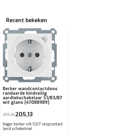
Recent bekeken
Berker wandcontactdoos
randaarde kindveilig
aardlekschakelaar S1/B3/B7
wit glans (47088989)
205,13
297,30
Hager berker s/b 1/3/7 stopcontact
(wcd schakelmat.