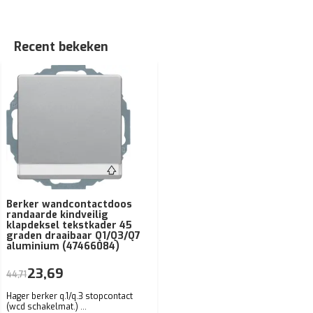
Recent bekeken
Berker wandcontactdoos
randaarde kindveilig
klapdeksel tekstkader 45
graden draaibaar Q1/Q3/Q7
aluminium (47466084)
23,69
44,71
Hager berker q.1/q.3 stopcontact
(wcd schakelmat.) ...