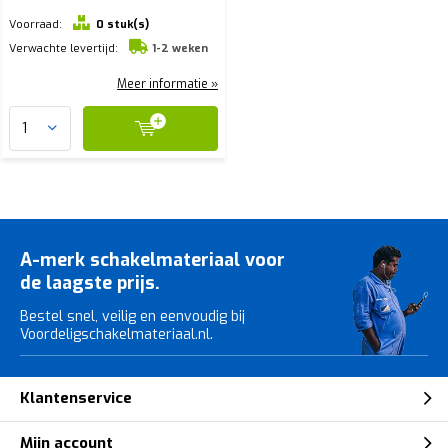
Voorraad:
0 stuk(s)
Verwachte levertijd:
1-2 weken
Meer informatie »
A-merk schakelmateriaal voor
de laagste prijs.
Bestel snel, veilig en eenvoudig bij
Voordeligschakelmateriaal.nl.
Klantenservice
Mijn account