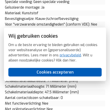
Speciale voeding: Geen speciale voeding
Geïsoleerde montage: Ja
Materiaal: Kunststof
Bevestigingswijze: Klauw-/schroefbevestiging
Voor "verzwarende omstandigheden" (conform VDE): Nee
Opdruk/indicatie: Overig
Wij gebruiken cookies
RAL-nummer (vergelijkbaar): 9006
Slagvastheid: IK02
Om u de beste ervaring te bieden gebruiken wij cookies
Transparant: Nee
voor websiteanalyse en (gepersonaliseerde)
Uitvoering oppervlakte: Mat
advertenties. Lees meer in ons
privacybeleid
. Wilt u
Met glaszekering: Nee
alleen noodzakelijke cookies? Klik dan
hier
.
Met doorlusvoorziening: Nee
Geschikt voor beschermingsgraad (IP): IP20
Cookies accepteren
Fase-aftakking: Geen
Schakelmateriaalbreedte: 71 Millimeter (mm)
Schakelmateriaalhoogte: 71 Millimeter (mm)
Schakelmateriaaldiepte: 47,5 Millimeter (mm)
Aantal contactdozen schakelbaar: 0
Met functieverlichting: Nee
Met oriëntatieverlichting: Nee