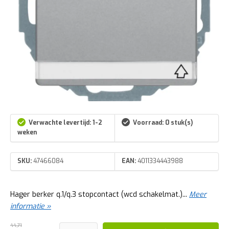
Verwachte levertijd: 1-2
Voorraad: 0 stuk(s)
weken
SKU:
47466084
EAN:
4011334443988
Hager berker q.1/q.3 stopcontact (wcd schakelmat.)...
Meer
informatie »
44,71