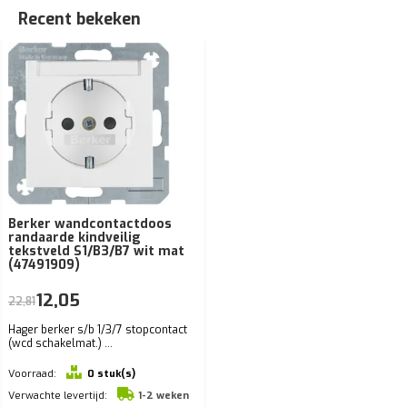
Recent bekeken
Berker wandcontactdoos
randaarde kindveilig
tekstveld S1/B3/B7 wit mat
(47491909)
12,05
22,81
Hager berker s/b 1/3/7 stopcontact
(wcd schakelmat.) ...
Voorraad:
0 stuk(s)
Verwachte levertijd:
1-2 weken