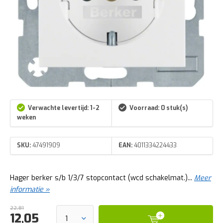
Verwachte levertijd: 1-2
Voorraad: 0 stuk(s)
weken
SKU:
47491909
EAN:
4011334224433
Hager berker s/b 1/3/7 stopcontact (wcd schakelmat.)...
Meer
informatie »
22,81
12,05