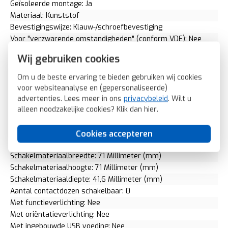
Geïsoleerde montage: Ja
Materiaal: Kunststof
Bevestigingswijze: Klauw-/schroefbevestiging
Voor "verzwarende omstandigheden" (conform VDE): Nee
Opdruk/indicatie: Geen
Wij gebruiken cookies
RAL-nummer (vergelijkbaar): 9010
Slagvastheid: IK05
Om u de beste ervaring te bieden gebruiken wij cookies
Transparant: Nee
voor websiteanalyse en (gepersonaliseerde)
Uitvoering oppervlakte: Mat
advertenties. Lees meer in ons
privacybeleid
. Wilt u
Met glaszekering: Nee
alleen noodzakelijke cookies? Klik dan
hier
.
Met doorlusvoorziening: Nee
Geschikt voor beschermingsgraad (IP): IP20
Cookies accepteren
Fase-aftakking: Geen
Schakelmateriaalbreedte: 71 Millimeter (mm)
Schakelmateriaalhoogte: 71 Millimeter (mm)
Schakelmateriaaldiepte: 41,6 Millimeter (mm)
Aantal contactdozen schakelbaar: 0
Met functieverlichting: Nee
Met oriëntatieverlichting: Nee
Met ingebouwde USB voeding: Nee