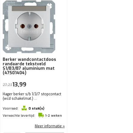
Berker wandcontactdoos
randaarde tekstveld
S1/B3/B7 aluminium mat
(47501404)
13,99
27,23
Hager berker s/b 1/3/7 stopcontact
(wcd schakelmat.) ...
Voorraad:
0 stuk(s)
Verwachte levertijd:
1-2 weken
Meer informatie »