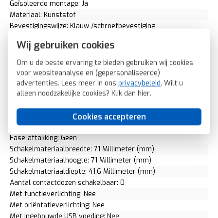
Geïsoleerde montage: Ja
Materiaal: Kunststof
Bevestigingswijze: Klauw-/schroefbevestiging
Voor "verzwarende omstandigheden" (conform VDE): Nee
Wij gebruiken cookies
Opdruk/indicatie: Geen
RAL-nummer (vergelijkbaar): 9006
Om u de beste ervaring te bieden gebruiken wij cookies
Slagvastheid: IK05
voor websiteanalyse en (gepersonaliseerde)
Transparant: Nee
advertenties. Lees meer in ons
privacybeleid
. Wilt u
Uitvoering oppervlakte: Mat
alleen noodzakelijke cookies? Klik dan
hier
.
Met glaszekering: Nee
Met doorlusvoorziening: Nee
Cookies accepteren
Geschikt voor beschermingsgraad (IP): IP20
Fase-aftakking: Geen
Schakelmateriaalbreedte: 71 Millimeter (mm)
Schakelmateriaalhoogte: 71 Millimeter (mm)
Schakelmateriaaldiepte: 41,6 Millimeter (mm)
Aantal contactdozen schakelbaar: 0
Met functieverlichting: Nee
Met oriëntatieverlichting: Nee
Met ingebouwde USB voeding: Nee