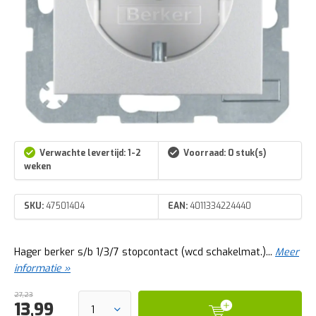
Verwachte levertijd: 1-2
Voorraad: 0 stuk(s)
weken
SKU:
47501404
EAN:
4011334224440
Hager berker s/b 1/3/7 stopcontact (wcd schakelmat.)...
Meer
informatie »
27,23
13,99