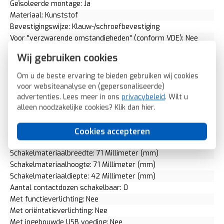
Geïsoleerde montage: Ja
Materiaal: Kunststof
Bevestigingswijze: Klauw-/schroefbevestiging
Voor "verzwarende omstandigheden" (conform VDE): Nee
Opdruk/indicatie: Geen
Wij gebruiken cookies
RAL-nummer (vergelijkbaar): 9006
Slagvastheid: IK02
Om u de beste ervaring te bieden gebruiken wij cookies
Transparant: Nee
voor websiteanalyse en (gepersonaliseerde)
Uitvoering oppervlakte: Mat
advertenties. Lees meer in ons
privacybeleid
. Wilt u
Met glaszekering: Nee
alleen noodzakelijke cookies? Klik dan
hier
.
Met doorlusvoorziening: Nee
Geschikt voor beschermingsgraad (IP): IP20
Cookies accepteren
Fase-aftakking: Geen
Schakelmateriaalbreedte: 71 Millimeter (mm)
Schakelmateriaalhoogte: 71 Millimeter (mm)
Schakelmateriaaldiepte: 42 Millimeter (mm)
Aantal contactdozen schakelbaar: 0
Met functieverlichting: Nee
Met oriëntatieverlichting: Nee
Met ingebouwde USB voeding: Nee