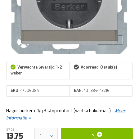
Verwachte levertijd: 1-2
Voorraad: 0 stuk(s)
weken
SKU:
47506084
EAN:
4011334443216
Hager berker q.1/q.3 stopcontact (wcd schakelmat.)...
Meer
informatie »
27,23
13,75