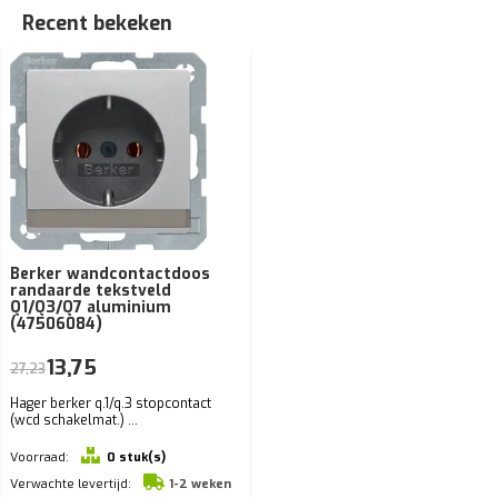
Recent bekeken
Berker wandcontactdoos
randaarde tekstveld
Q1/Q3/Q7 aluminium
(47506084)
13,75
27,23
Hager berker q.1/q.3 stopcontact
(wcd schakelmat.) ...
Voorraad:
0 stuk(s)
Verwachte levertijd:
1-2 weken