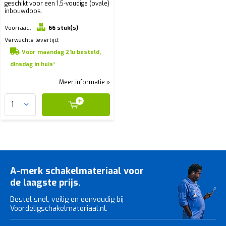
geschikt voor een 1,5-voudige (ovale)
inbouwdoos.
Voorraad:
66 stuk(s)
Verwachte levertijd:
Voor maandag 21u besteld,
dinsdag in huis*
Meer informatie »
A-merk schakelmateriaal voor
de laagste prijs.
Bestel snel, veilig en eenvoudig bij
Voordeligschakelmateriaal.nl.