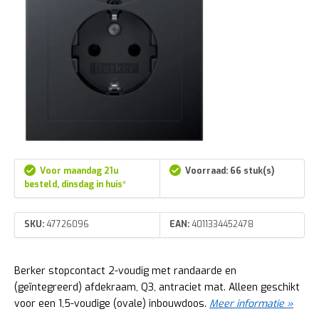
Voor maandag 21u
Voorraad: 66 stuk(s)
besteld, dinsdag in huis*
SKU:
47726096
EAN:
4011334452478
Berker stopcontact 2-voudig met randaarde en
(geïntegreerd) afdekraam, Q3, antraciet mat. Alleen geschikt
voor een 1,5-voudige (ovale) inbouwdoos.
Meer informatie »