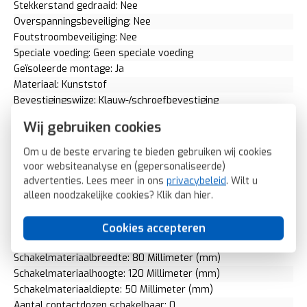
Stekkerstand gedraaid: Nee
Overspanningsbeveiliging: Nee
Foutstroombeveiliging: Nee
Speciale voeding: Geen speciale voeding
Geïsoleerde montage: Ja
Materiaal: Kunststof
Bevestigingswijze: Klauw-/schroefbevestiging
Voor "verzwarende omstandigheden" (conform VDE): Nee
Wij gebruiken cookies
Opdruk/indicatie: Geen
RAL-nummer (vergelijkbaar): 7021
Om u de beste ervaring te bieden gebruiken wij cookies
Slagvastheid: IK02
voor websiteanalyse en (gepersonaliseerde)
Transparant: Nee
advertenties. Lees meer in ons
privacybeleid
. Wilt u
Uitvoering oppervlakte: Mat
alleen noodzakelijke cookies? Klik dan
hier
.
Met glaszekering: Nee
Met doorlusvoorziening: Nee
Cookies accepteren
Geschikt voor beschermingsgraad (IP): IP20
Schakelmateriaalbreedte: 80 Millimeter (mm)
Schakelmateriaalhoogte: 120 Millimeter (mm)
Schakelmateriaaldiepte: 50 Millimeter (mm)
Aantal contactdozen schakelbaar: 0