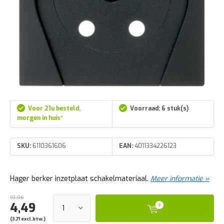
Voor 21u besteld,
Voorraad: 6 stuk(s)
morgen in huis*
SKU:
6110361606
EAN:
4011334226123
Hager berker inzetplaat schakelmateriaal.
Meer informatie »
10,06
4,49
(3,71 excl.btw.)