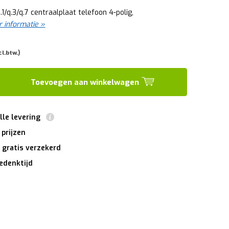
1/q.3/q.7 centraalplaat telefoon 4-polig,
 informatie »
cl.btw.)
Toevoegen aan winkelwagen
lle levering
 prijzen
 gratis verzekerd
edenktijd