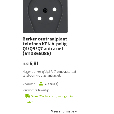
Berker centraalplaat
telefoon KPN 4-polig
Q1/Q3/Q7 antraciet
(6110366086)
6,81
13,01
Hager berker q.1/q.3/q.7 centraalplaat
telefoon 4-polig, antraciet.
Voorraad:
2 stuk(s)
Verwachte levertijd:
Voor 21u besteld, morgen in
huis*
Meer informatie »