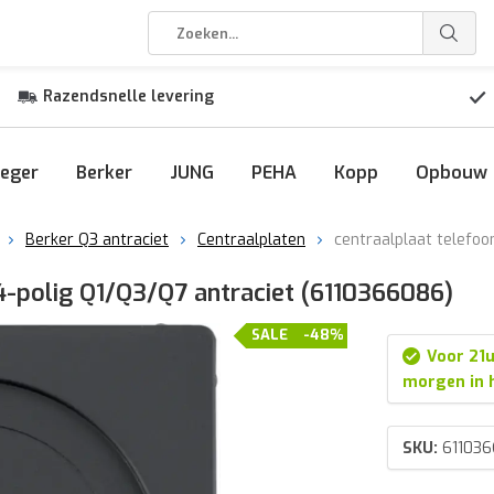
Razendsnelle levering
eger
Berker
JUNG
PEHA
Kopp
Opbouw
Berker Q3 antraciet
Centraalplaten
centraalplaat telefoo
4-polig Q1/Q3/Q7 antraciet (6110366086)
SALE
-48%
Voor 21u
morgen in 
SKU:
61103