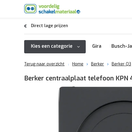
Direct lage prijzen
Kies een categorie
Gira
Busch-Ja
Terug naar overzicht
Home
Berker
Berker Q3
Berker centraalplaat telefoon KPN 