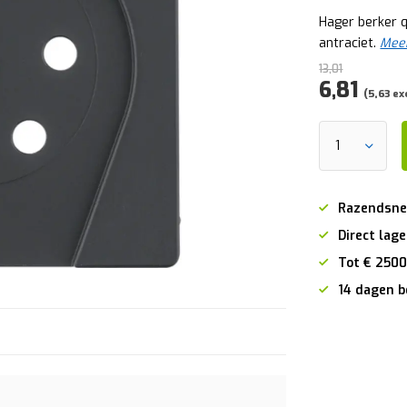
Hager berker q.
antraciet.
Meer
13,01
6,81
(5,63 ex
Razendsne
Direct lage
Tot € 2500
14 dagen b