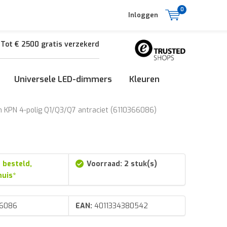
0
Inloggen
Tot € 2500 gratis verzekerd
Universele LED-dimmers
Kleuren
n KPN 4-polig Q1/Q3/Q7 antraciet (6110366086)
 besteld,
Voorraad: 2 stuk(s)
huis*
66086
EAN:
4011334380542