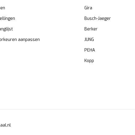
ren
Gira
ellingen
Busch-Jaeger
anglijst
Berker
orkeuren aanpassen
JUNG
PEHA
Kopp
aal.nl