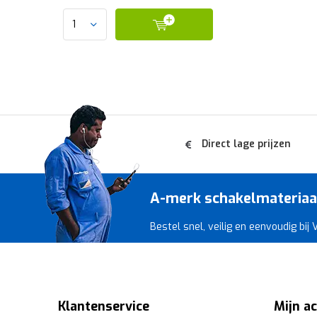
Direct lage prijzen
A-merk schakelmateriaal 
Bestel snel, veilig en eenvoudig bij
Klantenservice
Mijn a