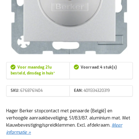
Voor maandag 21u
Voorraad: 4 stuk(s)
besteld, dinsdag in huis*
SKU:
6768761404
EAN:
4011334320319
Hager Berker stopcontact met penaarde (België) en
verhoogde aanraakbeveiliging, S1/B3/B7, aluminium mat. Met
klauwbevestiging/spreidklemmen. Excl. afdekraam.
Meer
informatie »