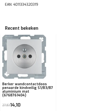
EAN: 4011334320319
Recent bekeken
Berker wandcontactdoos
penaarde kindveilig S1/B3/B7
aluminium mat
(6768761404)
14,10
27,83