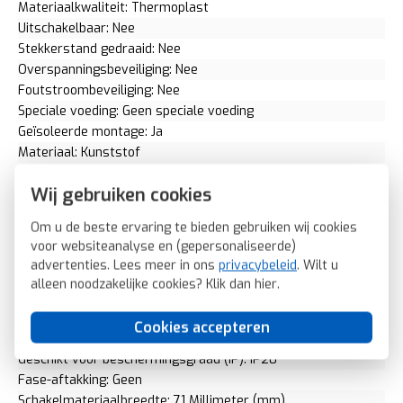
Materiaalkwaliteit: Thermoplast
Uitschakelbaar: Nee
Stekkerstand gedraaid: Nee
Overspanningsbeveiliging: Nee
Foutstroombeveiliging: Nee
Speciale voeding: Geen speciale voeding
Geïsoleerde montage: Ja
Materiaal: Kunststof
Bevestigingswijze: Klauw-/schroefbevestiging
Wij gebruiken cookies
Voor "verzwarende omstandigheden" (conform VDE): Nee
Opdruk/indicatie: Geen
Om u de beste ervaring te bieden gebruiken wij cookies
RAL-nummer (vergelijkbaar): 9006
voor websiteanalyse en (gepersonaliseerde)
Slagvastheid: IK05
advertenties. Lees meer in ons
privacybeleid
. Wilt u
Transparant: Nee
alleen noodzakelijke cookies? Klik dan
hier
.
Uitvoering oppervlakte: Mat
Met glaszekering: Nee
Cookies accepteren
Met doorlusvoorziening: Nee
Geschikt voor beschermingsgraad (IP): IP20
Fase-aftakking: Geen
Schakelmateriaalbreedte: 71 Millimeter (mm)