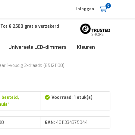
0
Inloggen
Tot € 2500 gratis verzekerd
Universele LED-dimmers
Kleuren
aar 1-voudig 2-draads (85121100)
 besteld,
Voorraad: 1 stuk(s)
huis*
00
EAN:
4011334375944