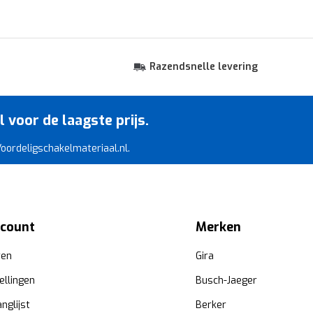
Razendsnelle levering
voor de laagste prijs.
 Voordeligschakelmateriaal.nl.
ccount
Merken
ren
Gira
ellingen
Busch-Jaeger
anglijst
Berker