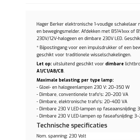
Hager Berker elektronische 1-voudige schakelaar
en bewegingsmelder. Afdekken met 85141xxx of 85
230V/12V-halogeen en dimbare 230V LED. Geschikt
* Bijpostingang voor een impulsdrukker of een bew
geschikt voor traditionele wisselschakelingen.
Let op:
uitsluitend geschikt voor
dimbare
lichtbr
A1/C1/A8/C8
.
Maximale belasting per type lamp​:
- Gloei- en halogeenlampen 230 V: 20–350 W
- Dimbare, conventionele trafo's: 20–200 VA
- Dimbare, elektronische trafo's: 20–400 VA
- Dimbare 230 V LED-lampen op faseaansnijding:
- Dimbare 230 V LED-lampen op faseafsnijding: 3
Technische specificaties
Nom. spanning: 230 Volt