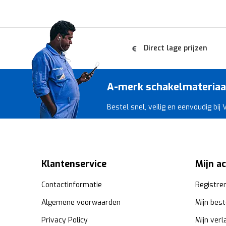
Direct lage prijzen
A-merk schakelmateriaal 
Bestel snel, veilig en eenvoudig bij
Klantenservice
Mijn a
Contactinformatie
Registre
Algemene voorwaarden
Mijn best
Privacy Policy
Mijn verl