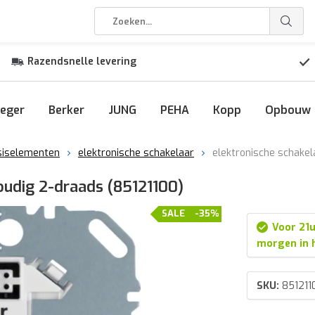
Razendsnelle levering
eger
Berker
JUNG
PEHA
Kopp
Opbouw
siselementen
elektronische schakelaar
elektronische schakel
oudig 2-draads (85121100)
SALE
-35%
Voor 21u
morgen in 
SKU:
851211