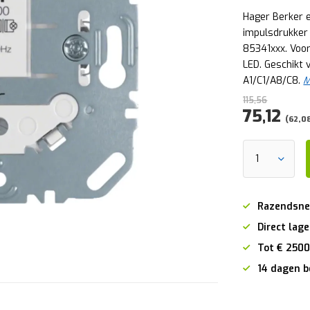
Hager Berker 
impulsdrukker
85341xxx. Voo
LED. Geschikt 
A1/C1/A8/C8.
M
115,56
75,12
(62,08
Razendsne
Direct lage
Tot € 2500
14 dagen b