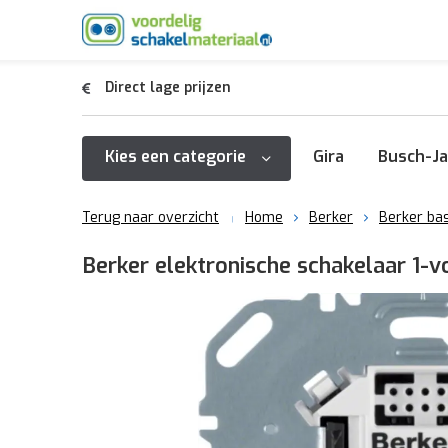
Direct lage prijzen
Kies een categorie
Gira
Busch-Ja
Terug naar overzicht
Home
Berker
Berker ba
Berker elektronische schakelaar 1-v