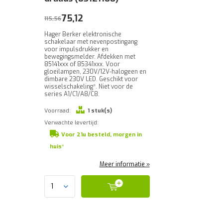
75,12
115,56
Hager Berker elektronische
schakelaar met nevenpostingang
voor impulsdrukker en
bewegingsmelder. Afdekken met
85141xxx of 85341xxx. Voor
gloeilampen, 230V/12V-halogeen en
dimbare 230V LED. Geschikt voor
wisselschakeling*. Niet voor de
series A1/C1/A8/C8.
Voorraad:
1 stuk(s)
Verwachte levertijd:
Voor 21u besteld, morgen in
huis*
Meer informatie »