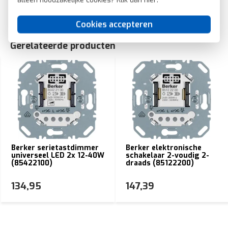
alleen noodzakelijke cookies? Klik dan
hier
.
Cookies accepteren
Gerelateerde producten
Berker serietastdimmer
Berker elektronische
universeel LED 2x 12-40W
schakelaar 2-voudig 2-
(85422100)
draads (85122200)
134,95
147,39