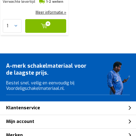
Verwachte levertijd:
1-2 weken
Meer informatie »
A-merk schakelmateriaal voor
de laagste prijs.
Bestel snel, veilig en eenvoudig bij
Voordeligschakelmateriaal.nl.
Klantenservice
Mijn account
Merken