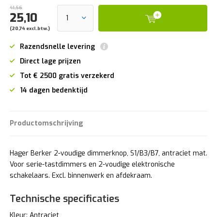
41,56
25,10
(20,74 excl.btw.)
Razendsnelle levering
Direct lage prijzen
Tot € 2500 gratis verzekerd
14 dagen bedenktijd
Productomschrijving
Hager Berker 2-voudige dimmerknop, S1/B3/B7, antraciet mat.
Voor serie-tastdimmers en 2-voudige elektronische
schakelaars. Excl. binnenwerk en afdekraam.
Technische specificaties
Kleur: Antraciet