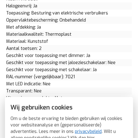
Halogeenvrij: Ja
Toepassing: Besturing van elektrische verbruikers
Oppervlaktebescherming: Onbehandeld
Met afdekking: Ja
Materiaalkwaliteit: Thermoplast
Materiaal: Kunststof
Aantal toetsen: 2
Geschikt voor toepassing met dimmer: Ja
Geschikt voor toepassing met jaloezieschakelaar: Nee
Geschikt voor toepassing met schakelaar: Ja
RAL-nummer (vergelijkbaar): 7021
Met LED indicatie: Nee
Transparant: Nee
Uitvoering oppervlakte: Mat
Aantal bedieningspunten: 4
Wij gebruiken cookies
Berker dimmerknop serietastdimmer S1/B3/B7 antraciet mat
Om u de beste ervaring te bieden gebruiken wij cookies
(85142185)
voor websiteanalyse en (gepersonaliseerde)
SKU: Berker 85142185
advertenties. Lees meer in ons
privacybeleid
. Wilt u
EAN: 4011334368540